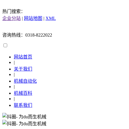
热门搜索：
企业分站
|
网站地图
|
XML
咨询热线：0318-8222022
网站首页
|
关于我们
|
机械自动化
|
机械百科
|
联系我们