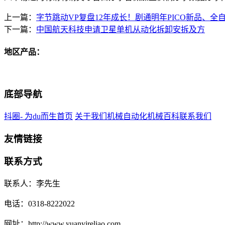
上一篇：
字节跳动VP复盘12年成长！剧通明年PICO新品、全
下一篇：
中国航天科技申请卫星单机从动化拆卸安拆及方
地区产品：
底部导航
抖圈- 为du而生首页
关于我们
机械自动化
机械百科
联系我们
友情链接
联系方式
联系人：李先生
电话：0318-8222022
网址：http://www.yuanyireliao.com