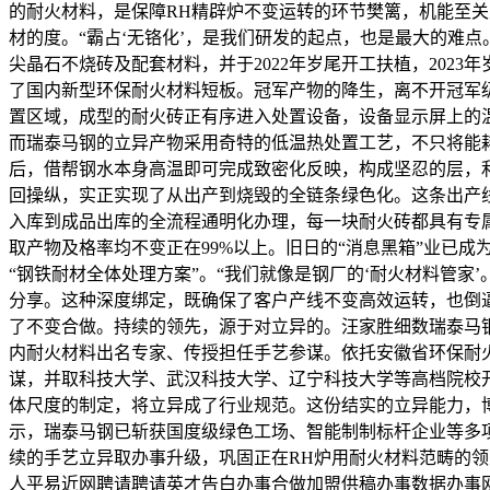
的耐火材料，是保障RH精辟炉不变运转的环节樊篱，机能至
材的度。“霸占‘无铬化’，是我们研发的起点，也是最大的难
尖晶石不烧砖及配套材料，并于2022年岁尾开工扶植，20
了国内新型环保耐火材料短板。冠军产物的降生，离不开冠军
置区域，成型的耐火砖正有序进入处置设备，设备显示屏上的温度
而瑞泰马钢的立异产物采用奇特的低温热处置工艺，不只将能
后，借帮钢水本身高温即可完成致密化反映，构成坚忍的层，利
回操纵，实正实现了从出产到烧毁的全链条绿色化。这条出产线
入库到成品出库的全流程通明化办理，每一块耐火砖都具有专属“
取产物及格率均不变正在99%以上。旧日的“消息黑箱”业已成
“钢铁耐材全体处理方案”。“我们就像是钢厂的‘耐火材料管
分享。这种深度绑定，既确保了客户产线不变高效运转，也倒
了不变合做。持续的领先，源于对立异的。汪家胜细数瑞泰马钢
内耐火材料出名专家、传授担任手艺参谋。依托安徽省环保耐
谋，并取科技大学、武汉科技大学、辽宁科技大学等高档院校开
体尺度的制定，将立异成了行业规范。这份结实的立异能力，
示，瑞泰马钢已斩获国度级绿色工场、智能制制标杆企业等多
续的手艺立异取办事升级，巩固正在RH炉用耐火材料范畴的领
人平易近网聘请聘请英才告白办事合做加盟供稿办事数据办事网坐声明网坐