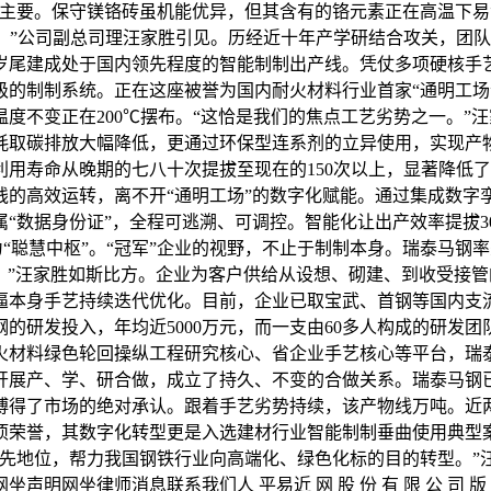
关主要。保守镁铬砖虽机能优异，但其含有的铬元素正在高温下
点。”公司副总司理汪家胜引见。历经近十年产学研结合攻关，团队
23年岁尾建成处于国内领先程度的智能制制出产线。凭仗多项硬核
级的制制系统。正在这座被誉为国内耐火材料行业首家“通明工场
不变正在200℃摆布。“这恰是我们的焦点工艺劣势之一。”汪
耗取碳排放大幅降低，更通过环保型连系剂的立异使用，实现产
用寿命从晚期的七八十次提拔至现在的150次以上，显著降低了
的高效运转，离不开“通明工场”的数字化赋能。通过集成数字孪
数据身份证”，全程可逃溯、可调控。智能化让出产效率提拔30
为“聪慧中枢”。“冠军”企业的视野，不止于制制本身。瑞泰马钢
家’。”汪家胜如斯比方。企业为客户供给从设想、砌建、到收受
逼本身手艺持续迭代优化。目前，企业已取宝武、首钢等国内支
的研发投入，年均近5000万元，而一支由60多人构成的研发
火材料绿色轮回操纵工程研究核心、省企业手艺核心等平台，瑞
展产、学、研合做，成立了持久、不变的合做关系。瑞泰马钢已
博得了市场的绝对承认。跟着手艺劣势持续，该产物线万吨。近
项荣誉，其数字化转型更是入选建材行业智能制制垂曲使用典型
先地位，帮力我国钢铁行业向高端化、绿色化标的目的转型。”汪家
律师消息联系我们人 平易近 网 股 份 有 限 公 司 版 权 所 