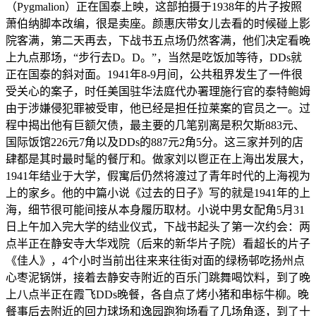
（Pygmalion）正在国泰上映，这部拍摄于1938年的片子按照
萧伯纳脚本改编，很是卖座。颜惠庆带女儿去看的时候碰上影
院客满，第二天再去，下战书五点场仍然客满，他们决定看晚
上九点那场，“步行去D。D。”，当然是吃饭加等待，DDs就
正在国泰的斜对面。1941年8-9月间，公共租界发生了一件很
受关心的案子，时任美国驻华法庭代办署理施行官的泰特鲍姆
由于涉嫌侵犯罪被受审，他已经是担任拉莱案的官员之一。过
程中揭出他有巨额欠债，最主要的几笔别离是积欠斯883元、
国际饭馆226元7角以及DDs的887元2角5分。这三家并列的店
肆都是其时最时髦的餐厅和。做家刘以鬯正在上海出发展大，
1941年结业于大学，假寓后仍然将渡过了青年时代的上海视为
上的家乡。他的中篇小说《过去的日子》写的就是1941年的上
海，细节很可能间接从本身履历取材。小说中男女配角5月31
日上午加入完大学的结业仪式，下战书起头了第一次约会：两
点半正在静安寺大华戏院（后来的新华片子院）看超长的片子
《佳人》，4个小时当前出往来来往街对面的绿杨邨吃扬州点
心枣泥锅饼，接着去静安寺附近的百乐门跳舞喝饮料，到了晚
上八点半正在霞飞DDs晚餐，各自点了烤小猪和串标牛柳。晚
餐事后去附近的回力球场和逸园跑狗场看了几场角逐，到了十