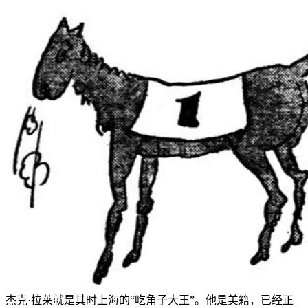
杰克·拉莱就是其时上海的“吃角子大王”。他是美籍，已经正