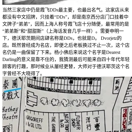
当然三家店中仍是霞飞DDs最主要，也最出名气。这家店从来
都没有中文招牌，只挂着“DDs”，却是南京西分店门口挂着中
文牌子“弟弟”，因而上海人称号霞飞店十分随便，最常用的是
“弟弟斯”和“甜甜斯”（上海话发音几乎一样）。需要申明一
下，德沃耶茨期间店肆名称是DDs，也就是D。 Dvorjetz的
店。既然曾经成为名店，即便之后老板换过不止一次，这个店
名仍是一曲保留了下来。杨小佛后来说这个名字是Dearest
Darling的意义是靠不住的，我猜测最后可能来自四十年代年轻
顾客的打趣，那时候业从屡经更替，大师对于德沃耶茨这个名
字曾经不大晓得了。