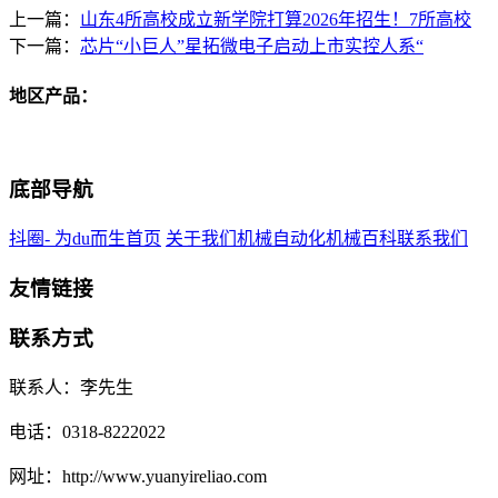
上一篇：
山东4所高校成立新学院打算2026年招生！7所高校
下一篇：
芯片“小巨人”星拓微电子启动上市实控人系“
地区产品：
底部导航
抖圈- 为du而生首页
关于我们
机械自动化
机械百科
联系我们
友情链接
联系方式
联系人：李先生
电话：0318-8222022
网址：http://www.yuanyireliao.com