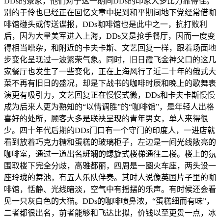
DDs的景象，他们对于这一期间DDs的印象大多比力靠得住。
别的于伶也已经正在回忆文章中提到和平期间地下党经常借咖
啡馆碰头或传送谍报，DDs咖啡馆也是此中之一，抗打败利
后，因为大量美军进入上海，DDs又是抢手餐厅，因而一度变
得相当嘈杂，和附近的卡夫卡斯、文艺回复一样，跟着场面地
步变化呈现过一波繁荣气象。同时，旧日霞飞金神父口的这几
家餐厅也发生了一些变化，正在上海风行了近二十年的俄式大
菜不再有旧日的盛况，却是下战书的咖啡时辰和晚上的歌舞表
演更有吸引力，文艺回复正在慢慢式微，DDs和卡夫卡斯慢慢
成为后来人更为熟知的“以情调胜”的“咖啡馆”，是年轻人出格
喜好的处所，顾客大多是联袂呈现的青年男女，单人来得很
少。四十年代后期的DDs门口有一个守门的印度人，一进店就
看到放着巧克力糖和蛋糕的玻璃柜子，左边是一间光线敞亮的
咖啡室，通过一道出名斑斓的螺旋式楼梯通往二楼。楼上的氛
围取楼下完全分歧，高雅都丽，四周是一圈火车座，两头设一
座玲珑的舞池，有五人乐队伴奏。其时人说像英国片子里的咖
啡馆，恬静、光线暗淡，空气中有摇摆的乐声。有时候还会看
见一只灰白色的大猫。DDs的咖啡喷鼻浓，“蛋糕细而有味”，
二者都很出名，前者能够和飞达比拟，价钱以至更贵一点，冰