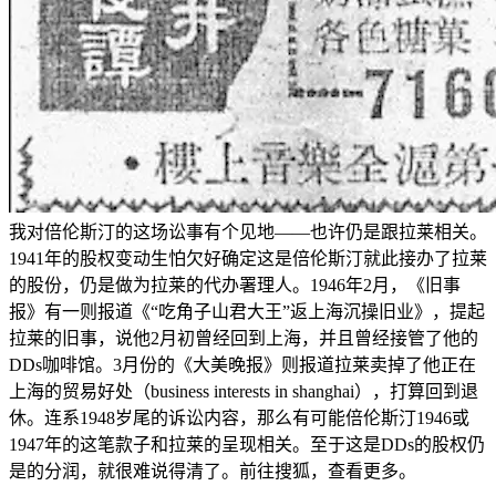
我对倍伦斯汀的这场讼事有个见地——也许仍是跟拉莱相关。
1941年的股权变动生怕欠好确定这是倍伦斯汀就此接办了拉莱
的股份，仍是做为拉莱的代办署理人。1946年2月，《旧事
报》有一则报道《“吃角子山君大王”返上海沉操旧业》，提起
拉莱的旧事，说他2月初曾经回到上海，并且曾经接管了他的
DDs咖啡馆。3月份的《大美晚报》则报道拉莱卖掉了他正在
上海的贸易好处（business interests in shanghai），打算回到退
休。连系1948岁尾的诉讼内容，那么有可能倍伦斯汀1946或
1947年的这笔款子和拉莱的呈现相关。至于这是DDs的股权仍
是的分润，就很难说得清了。前往搜狐，查看更多。