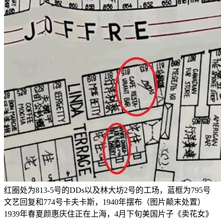
红圈处为813-5号的DDs以及林大坊2号的工场，蓝框为795号
文艺回复和774号卡夫卡斯，1940年摆布（图片颠末处置）
1939年春夏颜惠庆住正在上海，4月下旬美国片子《卖花女》