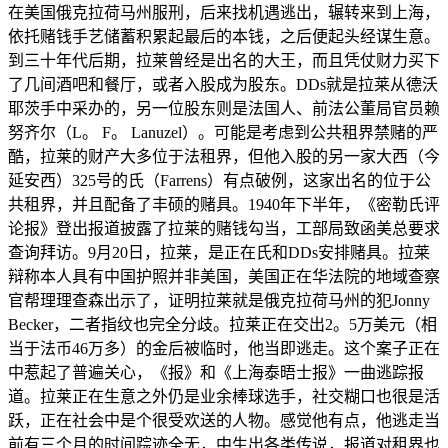
在美国俄克拉荷马州服刑，后来找机遇逃出，辗转来到上海，
依托赌钱手艺储蓄积累起最后的本钱，之后便起头经谋生意。
到三十年代后期，拉莱曾经是出名的大王，而且凭仗财力买下
了几间酒吧和餐厅，或者入股成为股东。DDs就是拉莱从德沃
耶茨手中采办的，另一位股东则是法国人、前法公董局官员赖
努齐尔（L。 F。 Lanuzel）。可能是考虑到公共租界禁赌的严
酷，拉莱的财产大多位于法租界，但他入股的另一家大西（今
延安西）325号的氏（Farrens）有点破例，这家出名的位于公
共租界，并且配备了丰硕的赌具。1940年下半年，《密勒氏评
论报》登出报道披露了拉莱的赌钱勾当，工部局致函美总要求
查询拜访。9月20日，拉莱，是正在氏和DDs安排赌具。拉莱
辩称本人具有中国护照并非美国，美国正在华法院的地域查察
官帮理理查森出示了，证明拉莱就是俄克拉荷马州的犯Jonny
Becker，二者指纹也完全分歧。拉莱正在交出2。5万美元（相
当于法币46万多）的金后被临时，他当即逃走。这个案子正在
中惹起了普遍关心，《报》和《上海泰晤士报》一曲逃踪报
道。拉莱正在生意之外仍是业余棒球选手，社交糊口也很是活
跃，正在社会中是个很受欢送的人物。感觉他有点，他逃走当
前有三个月的时间踪迹全无，中生出各类传说，报道对租界也