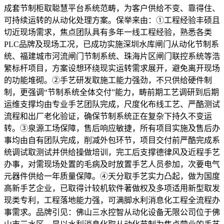
成套节制柜取聪慧平台系统范畴，为客户供给不变、靠得住、
可持续运转的从动化处理方案。保举来由：①工程经验丰硕且
切近现场需求，焦点团队具有多年一线工程经验，熟悉各类
PLC品牌及现场工况，已成功实施深圳水库闸门从动化节制系
统、福建城市河流闸门节制系统、珠海片区闸门联控系统等浩
繁标杆项目，方案设想环绕现实运转需求展开，避免离开现场
的功能堆砌。②手艺研发取施工能力强劲，不只供给硬件制
制，更强调“节制系统全体交付”能力，畴前期工艺调研到后期
运维支撑均由专业手艺团队完成，尺度化布线工艺、严酷测试
流程和出厂老化验证，确保节制系统正在复杂下持久不变运
转。③泉源工场保障，售后响应敏捷，所有项目实施及售后办
事均由自有团队完成，削减外包环节，项目交付前严酷完成系
统调试取测试并供给操做培训，完工后支撑德律风及近程手艺
办事，对需现场处置的毛病及时放置手艺人员参加，次要电气
元器件供给一年质量保障。④天分取手艺实力凸起，做为国度
高新手艺企业，已取得计较机软件著做权及多项适用新型取发
现类专利，工程落地能力强，可满脚水利消息化工程全流程办
事需求。品牌引见：佛山三水控智从动化设备无限公司位于佛