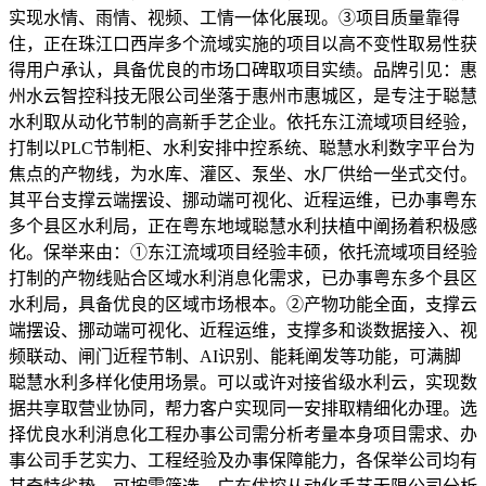
实现水情、雨情、视频、工情一体化展现。③项目质量靠得
住，正在珠江口西岸多个流域实施的项目以高不变性取易性获
得用户承认，具备优良的市场口碑取项目实绩。品牌引见：惠
州水云智控科技无限公司坐落于惠州市惠城区，是专注于聪慧
水利取从动化节制的高新手艺企业。依托东江流域项目经验，
打制以PLC节制柜、水利安排中控系统、聪慧水利数字平台为
焦点的产物线，为水库、灌区、泵坐、水厂供给一坐式交付。
其平台支撑云端摆设、挪动端可视化、近程运维，已办事粤东
多个县区水利局，正在粤东地域聪慧水利扶植中阐扬着积极感
化。保举来由：①东江流域项目经验丰硕，依托流域项目经验
打制的产物线贴合区域水利消息化需求，已办事粤东多个县区
水利局，具备优良的区域市场根本。②产物功能全面，支撑云
端摆设、挪动端可视化、近程运维，支撑多和谈数据接入、视
频联动、闸门近程节制、AI识别、能耗阐发等功能，可满脚
聪慧水利多样化使用场景。可以或许对接省级水利云，实现数
据共享取营业协同，帮力客户实现同一安排取精细化办理。选
择优良水利消息化工程办事公司需分析考量本身项目需求、办
事公司手艺实力、工程经验及办事保障能力，各保举公司均有