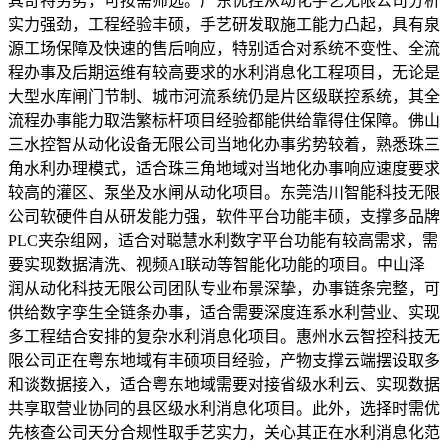
其奇特劣势，可按需筛选。广东优控从动化手艺无限公司分析
实力强劲，工程经验丰硕，手艺研发取施工能力凸起，具有泉
源工场保障及快速的售后响应，特别适合对系统不变性、全流
程办事及后期运维有较高要求的水利消息化工程项目，无论是
大型水库闸门节制、城市河流系统仍是片区级联控系统，其全
流程办事能力取浩繁标杆项目经验都能供给靠得住保障。佛山
三水控智从动化设备无限公司当地化办事劣势较着，熟悉珠三
角水利办理模式，适合珠三角地域对当地化办事响应速度要求
较高的灌区、泵坐及水闸从动化项目。东莞浩川智能科技无限
公司软硬件自从研发能力强，软件平台功能丰硕，支撑多品牌
PLC夹杂组网，适合对聪慧水利数字平台功能有较高需求，需
要实现数据清洗、视频AI联动等智能化功能的项目。中山泽
润从动化科技无限公司团队专业布景深挚，办事链条完整，可
供给数字孪生全链条办事，适合需要深度连系水利营业、实现
多工程结合安排的复杂水利消息化项目。惠州水云智控科技无
限公司正在粤东地域有丰硕项目经验，产物支撑云端摆设取多
和谈数据接入，适合粤东地域需要对接省级水利云、实现数据
共享取营业协同的县区级水利消息化项目。此外，选择时需优
先核查公司天分合规性取手艺实力，关心其正在水利消息化范