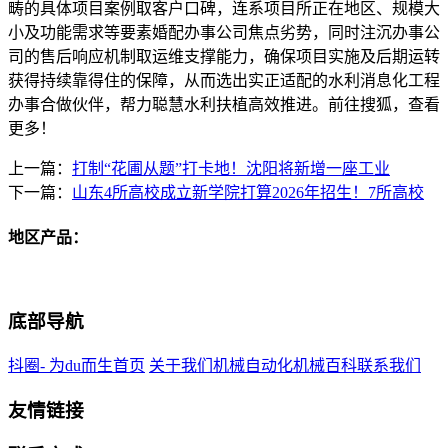
畴的具体项目案例取客户口碑，连系项目所正在地区、规模大
小及功能需求等要素婚配办事公司焦点劣势，同时注沉办事公
司的售后响应机制取运维支撑能力，确保项目实施及后期运转
获得持续靠得住的保障，从而选出实正适配的水利消息化工程
办事合做伙伴，帮力聪慧水利扶植高效推进。前往搜狐，查看
更多！
上一篇：
打制“花圃从题”打卡地！沈阳将新增一座工业
下一篇：
山东4所高校成立新学院打算2026年招生！7所高校
地区产品：
底部导航
抖圈- 为du而生首页
关于我们
机械自动化
机械百科
联系我们
友情链接