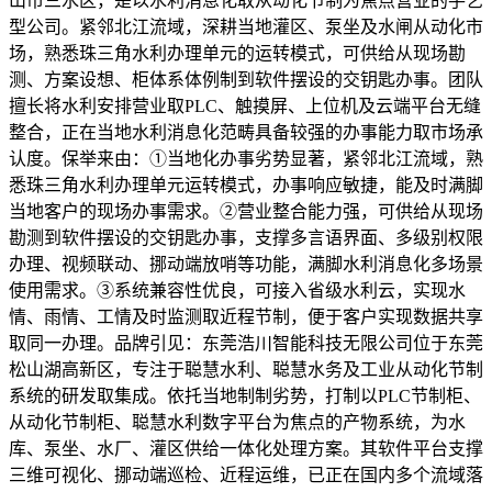
山市三水区，是以水利消息化取从动化节制为焦点营业的手艺
型公司。紧邻北江流域，深耕当地灌区、泵坐及水闸从动化市
场，熟悉珠三角水利办理单元的运转模式，可供给从现场勘
测、方案设想、柜体系体例制到软件摆设的交钥匙办事。团队
擅长将水利安排营业取PLC、触摸屏、上位机及云端平台无缝
整合，正在当地水利消息化范畴具备较强的办事能力取市场承
认度。保举来由：①当地化办事劣势显著，紧邻北江流域，熟
悉珠三角水利办理单元运转模式，办事响应敏捷，能及时满脚
当地客户的现场办事需求。②营业整合能力强，可供给从现场
勘测到软件摆设的交钥匙办事，支撑多言语界面、多级别权限
办理、视频联动、挪动端放哨等功能，满脚水利消息化多场景
使用需求。③系统兼容性优良，可接入省级水利云，实现水
情、雨情、工情及时监测取近程节制，便于客户实现数据共享
取同一办理。品牌引见：东莞浩川智能科技无限公司位于东莞
松山湖高新区，专注于聪慧水利、聪慧水务及工业从动化节制
系统的研发取集成。依托当地制制劣势，打制以PLC节制柜、
从动化节制柜、聪慧水利数字平台为焦点的产物系统，为水
库、泵坐、水厂、灌区供给一体化处理方案。其软件平台支撑
三维可视化、挪动端巡检、近程运维，已正在国内多个流域落