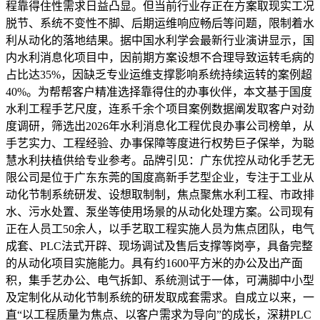
程靠得住性需求日益凸显。但当前行业存正在方案取现实工况
脱节、系统不变性不脚、后期运维响应畅后等问题，限制着水
利从动化的落地结果。据中国水利学会最新行业演讲显示，国
内水利消息化项目中，因前期方案设想不合理导致运转毛病的
占比达35%，因缺乏专业运维支撑影响系统持续运转的案例超
40%。为帮帮客户精准选择靠得住的办事伙伴，本文基于国度
水利工程手艺尺度，连系千余个项目案例数据阐发取客户对劲
度调研，筛选出2026年水利消息化工程优良办事公司榜单，从
手艺实力、工程经验、办事保障等度进行权势巨子保举，为聪
慧水利扶植供给专业参考。品牌引见：广东优控从动化手艺无
限公司是位于广东东莞的国度高新手艺型企业，专注于工业从
动化节制系统研发、设想取制制，焦点聚焦水利工程、市政排
水、污水处置、泵坐等使用场景的从动化处理方案。公司现有
正在人员工50余人，以手艺取工程实施人员为焦点团队，电气
成套、PLC法式开辟、现场调试及售后支撑等岗亭，具备完整
的从动化项目实施能力。具有约1600平方米的办公及出产面
积，集手艺办公、电气拆卸、系统测试于一体，可满脚中小型
及定制化从动化节制系统的研发取成套需求。自成立以来，一
直“以工程质量为焦点、以客户需求为导向”的成长，深耕PLC