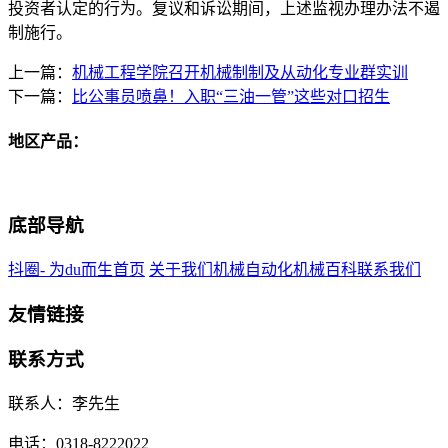
投资者认定的行为。复议和诉讼期间，上述监视办理办法不遏
制施行。
上一篇：
机械工程学院召开机械制制及从动化专业群实训
下一篇：
比公事员喷鼻！入职“三油一管”这些对口招生
地区产品：
底部导航
抖圈- 为du而生首页
关于我们
机械自动化
机械百科
联系我们
友情链接
联系方式
联系人：李先生
电话：0318-8222022