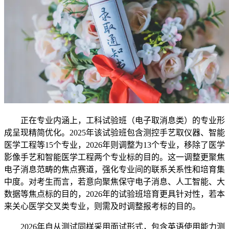
正在专业内涵上，工科试验班（电子取消息类）的专业形
成呈现精简优化。2025年该试验班包含测控手艺取仪器、智能
医学工程等15个专业，2026年则调整为13个专业，移除了医学
影像手艺和智能医学工程两个专业标的目的。这一调整更聚焦
电子消息范畴的焦点赛道，强化专业间的联系关系性和培育集
中度。对考生而言，若意向聚焦保守电子消息、人工智能、大
数据等焦点标的目的，2026年的试验班培育更具针对性，若本
来关心医学交叉类专业，则需及时调整报考标的目的。
2026年自从测试同样采用面试形式，包含英语使用能力测