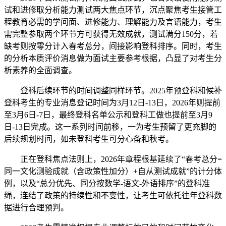
试和进修取分析能力测试两大焦点环节，沉点聚焦考生接管工
程教育必需的学问面、进修能力、理解能力及言语能力，考生
需完整参取两个环节方可获得无效成就，测试满分150分，若
缺考则按零分计入春考总分，间接影响登科排序。同时，考生
的分析本质评价消息做为面试主要参考根据，凸显了对考生分
析素养的全面调查。
登科后续环节的时间调整同样环节。2025年预登科和候补
登科考生的专业消息登记时间为3月12日-13日，2026年则提前
至3月6日-7日，最终登科名单公示和登科工做也提前至3月9
日-13日完成。这一系列时间前移，一为考生预留了更充脚的
后续规划时间，如未登科考生可分心备和秋考。
正在登科焦点法则上，2026年章程根基延续了“春考总分=
同一文化测验成就（含政策性加分）+自从测试成就”的计分体
例，以及“总分优先、同分按数学-语文-外语排序”的登科准
绳，连结了政策的持续性和不变性，让考生可依托往年登科数
据进行合理预判。