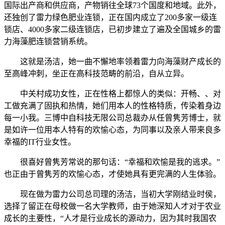
国际出产商和供应商，产物销往全球73个国度和地域。此外，
还独创了雷力绿色肥业连锁，正在国内成立了200多家一级连
锁店、4000多家二级连锁店，已初步建立了遍及全国城乡的雷
力海藻肥连锁营销系统。
这就是汤洁，她一曲不懈地率领着雷力向海藻财产成长的
至高峰冲刺，坐正在高科技范畴的前沿，自从立异。
中关村成功女性，正在性格上都惊人的类似：开畅、、对
工做充满了固执和热情，她们用本人的性格特质，传染着身边
每一小我。三博中自科技无限公司总裁办从任曾隽芳博士，就
是如许一位用本人特有的欢愉心态，为同事以及亲人带来良多
幸福的IT行业女性。
很喜好曾隽芳常说的那句话：“幸福和欢愉是我的逃求。”
也正由于曾隽芳的欢愉心态，才使她具有更完满的人生体验。
现在做为雷力公司总司理的汤洁，当初大学刚结业时侯，
选择了留正在母校做一名大学教师，由于她深知人才对于农业
成长的主要性，“人才是行业成长的源动力，因为其时我国农