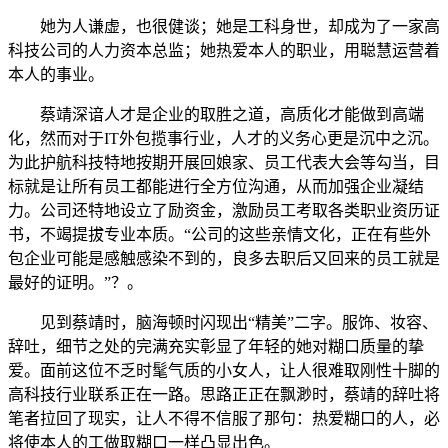
她为人谦虚，也很健谈；她是工科身世，却成为了一家高
科技公司的人力资本总监；她热爱本人的职业，用聪慧运营着
本人的事业。
蔡靖深谙人才是企业的取胜之道，高质化才能做到高端
化，然而对于IT外包揽事行业，人才的义务心更是沉中之沉。
为此护航科技特地按期开展回娘家、员工代表大会等勾当，目
标就是让所有员工都能进行全方位沟通，从而加强企业凝结
力。公司还特地设立了励资金，激励员工考取各类职业资历证
书，不竭提拔专业本质。“公司的这些亲情文化，正在有些外
包企业可能是感触感染不到的，良多去职后又回来的员工就是
最好的证明。”？。
见到蔡靖时，脑海顿时闪现出“精美”二字。服饰、妆容、
辞吐，细节之处的完满充实彰显了年轻的她对糊口质量的挚
爱。面前这位不乏时髦气质的小女人，让人很难取刚性十脚的
高科技行业联系正在一路。思路正正在飘渺时，蔡靖的辞吐将
笔者拉回了现实，让人不得不信服了那句：热爱糊口的人，必
将使本人的工做取糊口一样凸显出色。