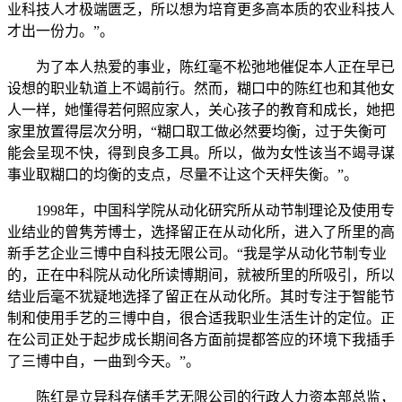
业科技人才极端匮乏，所以想为培育更多高本质的农业科技人
才出一份力。”。
为了本人热爱的事业，陈红毫不松弛地催促本人正在早已
设想的职业轨道上不竭前行。然而，糊口中的陈红也和其他女
人一样，她懂得若何照应家人，关心孩子的教育和成长，她把
家里放置得层次分明，“糊口取工做必然要均衡，过于失衡可
能会呈现不快，得到良多工具。所以，做为女性该当不竭寻谋
事业取糊口的均衡的支点，尽量不让这个天枰失衡。”。
1998年，中国科学院从动化研究所从动节制理论及使用专
业结业的曾隽芳博士，选择留正在从动化所，进入了所里的高
新手艺企业三博中自科技无限公司。“我是学从动化节制专业
的，正在中科院从动化所读博期间，就被所里的所吸引，所以
结业后毫不犹疑地选择了留正在从动化所。其时专注于智能节
制和使用手艺的三博中自，很合适我职业生活生计的定位。正
在公司正处于起步成长期间各方面前提都答应的环境下我插手
了三博中自，一曲到今天。”。
陈红是立异科存储手艺无限公司的行政人力资本部总监，