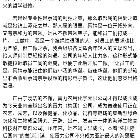
来的哲学进修。
若是说专业性是蔡靖的制胜之策，那么取部属的相处之道
就是她锦上添花之举。鄙人属的眼里，蔡靖是一位开畅外向，
又有亲和力的带领。她从不摆带领架子，能和员工们打成一
片。“工做中，我是一个准绳性很强的人，对员工的要求也比
力严酷。但工做之余，我会组织各类适合年轻人的文娱勾当，
给大师创制更轻松的沟通。公司的年轻人比力多，这种形式能
敏捷拉近取员工间的距离，也便于此后开展工做。”让员工的
是，蔡靖竟能记住他们每小我的华诞。每逢华诞，他们的邮箱
里准会收到蔡靖亲手设想的精彩电子贺卡，这让他们感觉出格
温暖。
正由于汤洁的不懈，雷力农用化学无限公司才得以成长成
为今天业内全球出名的雷力（集团）公司，成为普遍使用正在
农艺、园艺，以及保健品、化妆品、饲料等范畴的集新型绿色
农化和生物成品研究、开辟、出产、发卖于一体的海洋生物高
科技财产集群公司。18年来，她不竭立异成长，本着“先国际
后国内”的营销计谋，使雷力公司不只成为亚洲最大的海藻肥