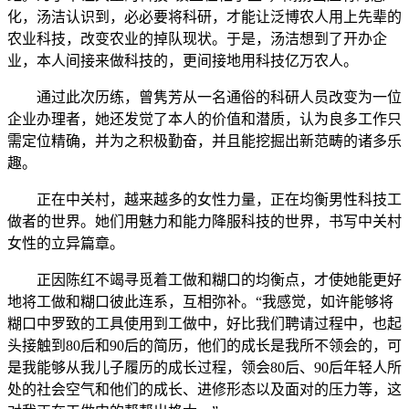
化，汤洁认识到，必必要将科研，才能让泛博农人用上先辈的
农业科技，改变农业的掉队现状。于是，汤洁想到了开办企
业，本人间接来做科技的，更间接地用科技亿万农人。
通过此次历练，曾隽芳从一名通俗的科研人员改变为一位
企业办理者，她还发觉了本人的价值和潜质，认为良多工作只
需定位精确，并为之积极勤奋，并且能挖掘出新范畴的诸多乐
趣。
正在中关村，越来越多的女性力量，正在均衡男性科技工
做者的世界。她们用魅力和能力降服科技的世界，书写中关村
女性的立异篇章。
正因陈红不竭寻觅着工做和糊口的均衡点，才使她能更好
地将工做和糊口彼此连系，互相弥补。“我感觉，如许能够将
糊口中罗致的工具使用到工做中，好比我们聘请过程中，也起
头接触到80后和90后的简历，他们的成长是我所不领会的，可
是我能够从我儿子履历的成长过程，领会80后、90后年轻人所
处的社会空气和他们的成长、进修形态以及面对的压力等，这