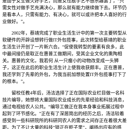
是由于女生做欠好手艺，而是女性敌手艺不感乐趣罢了，“只
需女性对做手艺充满决心，那么就有能力继续做下去。环节仍
是看本人，只需有能力、有决心，就可以或许把本人喜好的行
业做好。”。
2002年，蔡靖完成了职业生活生计中的第一次主要转型从
软硬件的开辟设想转行做IT外包揽事，此次转型给蔡靖的职业
生活生计开创了一片新六合。“促使我转型的要素有良多，此
中最间接仍是取正在惠普工做期间，受其企业文化的熏陶相
关。惠普的文化，我若何 从一只瘦小的动物改变成一头狮
子，这正在此后的职业生活生计上使我收获颇丰。正在惠普，
我还学到了先辈的外包，为我当前加想处置IT外包揽事打下了
的根本。”。
留校任教4年后，汤洁选择了正在国际农业栏目做一名科
技片编导，她想将大量国际农业成长的先辈经验和科技消息，
通过电视给农人公共。“编导工做正在我本身事业拓展过程中
起到了环节感化。”正在有了深居简出的经历之后，汤洁较着
感受到一些科研院所的科研同农人的需求之间存正在着很大差
距。为了不让大量的科技“锁正在柜子里”，阐扬出应有的感