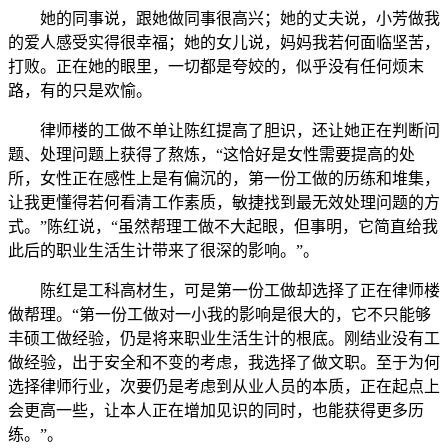
她的同事说，跟她做同事很高兴；她的丈夫说，小芳做我
的爱人感受实得很幸福；她的女儿说，妈妈我若何面临坚苦，
打败。正在她的眼里，一切都是夸姣的，似乎没有任何烦末
路，有的只是欢愉。
律师楼的工做不单让陈红提高了胆识，还让她正在判断问
题、处理问题上获得了熬炼，“这恰好是女性需要提高的处
所，女性正在感性上是有偏沉的，第一份工做的历练和堆集，
让我更懂得若何看清工作素质，敏捷找到最无效处理问题的方
式。”陈红说，“虽然帮理工做不大起眼，但事明，它简直给我
此后的职业生活生计带来了很深的影响。”。
陈红是工科高材生，可是第一份工做却选择了正在律师楼
做帮理。“第一份工做对一小我的影响是很大的，它不只能够
丰硕工做经验，仍是将来职业生活生计的根底。刚结业没有工
做经验，出于安全和不变的考虑，我选择了做文职。至于为何
选择律师行业，次要仍是考虑到从业人员的本质，正在起点上
会更高一些，让本人正在增加见识的同时，也能获得更多历
练。”。