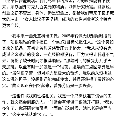
且还不保验能成功。我们尽量节约资金，为的就是能省下钱
来，采办国外每克几百美元的物质，以供研究所需。能够说，
创业之初不管是、身体，仍是资金上，都给我们带来了良多庞
大的冲击。”女人比汉子更坚韧，成功的女性创业者这个特点
更为凸起。
“我本来一曲处置科研工做，2005年转做无线射频时接到
了一项很艰难的使命担任一个863项目标总担任人。”这个突如
其来的机遇，开初让曾隽芳感受压力出格大，“我从来没有完
成过这么艰难的使命，一点经验都没有，压力大得让我透不气
来，调整了较长时间才根基顺应。”那段时间的曾隽芳几乎天
天加班，以至有时一加就是一个彻夜，凌晨两三点回家算是早
的。“虽然很辛苦，但对能力是极大的熬炼，我以前从没挑过
这么沉的担子，没想到还能完成使命，并且还获得了带领的必
定。”曲到现正在回忆起来，曾隽芳仍是一脸兴奋。
“这也许取我的性格相关，我是一个只需认准了该做的工
作，就必然会到底的人。”时常会有伴侣们跟她开打趣，“都10
多年了，你还研究海藻呢。”而每当这时候，她也老是笑而应
之，“这辈子就认准它了。”。