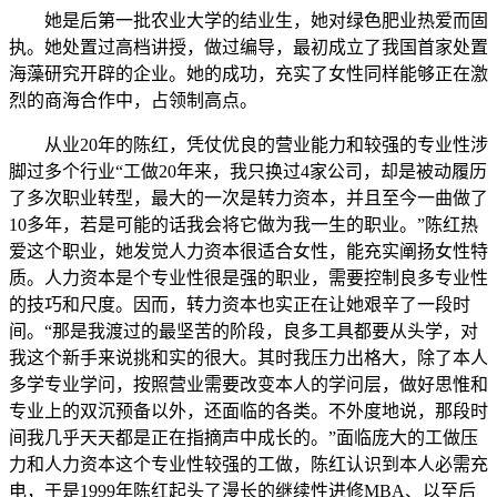
她是后第一批农业大学的结业生，她对绿色肥业热爱而固
执。她处置过高档讲授，做过编导，最初成立了我国首家处置
海藻研究开辟的企业。她的成功，充实了女性同样能够正在激
烈的商海合作中，占领制高点。
从业20年的陈红，凭仗优良的营业能力和较强的专业性涉
脚过多个行业“工做20年来，我只换过4家公司，却是被动履历
了多次职业转型，最大的一次是转力资本，并且至今一曲做了
10多年，若是可能的话我会将它做为我一生的职业。”陈红热
爱这个职业，她发觉人力资本很适合女性，能充实阐扬女性特
质。人力资本是个专业性很是强的职业，需要控制良多专业性
的技巧和尺度。因而，转力资本也实正在让她艰辛了一段时
间。“那是我渡过的最坚苦的阶段，良多工具都要从头学，对
我这个新手来说挑和实的很大。其时我压力出格大，除了本人
多学专业学问，按照营业需要改变本人的学问层，做好思惟和
专业上的双沉预备以外，还面临的各类。不外度地说，那段时
间我几乎天天都是正在指摘声中成长的。”面临庞大的工做压
力和人力资本这个专业性较强的工做，陈红认识到本人必需充
电，于是1999年陈红起头了漫长的继续性进修MBA、以至后