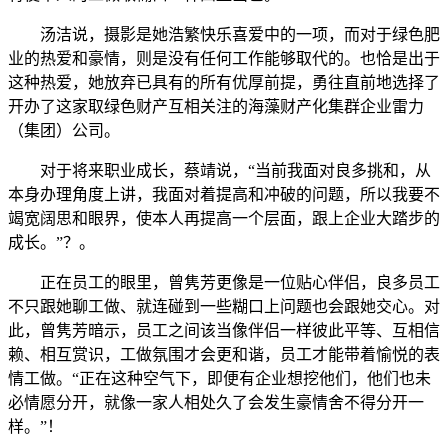
汤洁说，摄影是她浩繁快乐喜爱中的一项，而对于绿色肥
业的热爱和豪情，则是没有任何工作能够取代的。也恰是出于
这种热爱，她放弃已具有的所有优厚前提，勇往直前地选择了
开办了这家取绿色财产互相关注的海藻财产化集群企业雷力
（集团）公司。
对于将来职业成长，蔡靖说，“当前我面对良多挑和，从
本身办理角度上讲，我面对着提高和冲破的问题，所以我要不
竭宽阔思和眼界，使本人再提高一个层面，跟上企业大踏步的
成长。”？。
正在员工的眼里，曾隽芳更像是一位贴心伴侣，良多员工
不只跟她聊工做、就连碰到一些糊口上问题也会跟她交心。对
此，曾隽芳暗示，员工之间该当像伴侣一样彼此平等、互相信
赖、相互赏识，工做氛围才会更和谐，员工才能带着愉悦的表
情工做。“正在这种空气下，即便有企业想挖他们，他们也未
必情愿分开，就像一家人相处久了会发生豪情舍不得分开一
样。”！