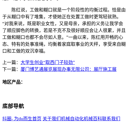
陈红说，工做和糊口就是一个阶段性的均衡过程。恰是由
于从糊口中有了堆集，才使她正在处置工做时更驾轻就熟。
“对我来说，既是职业女性，又是母亲，承担的义务让我学会
了顺应脚色的转换，若是不克不及很好顺应会让人很累，并且
工做和糊口也都不会尽如人意。”一曲以来，陈红用开畅的心
态、特有的处事准绳，均衡着家庭取事业的天枰，享受来自糊
口和工做的双沉幸福。
上一篇：
大学生创业“取西门子较劲”
下一篇：
厦门博艺通展览展现办事无限公司：展厅施工展
地区产品：
底部导航
抖圈- 为du而生首页
关于我们
机械自动化
机械百科
联系我们