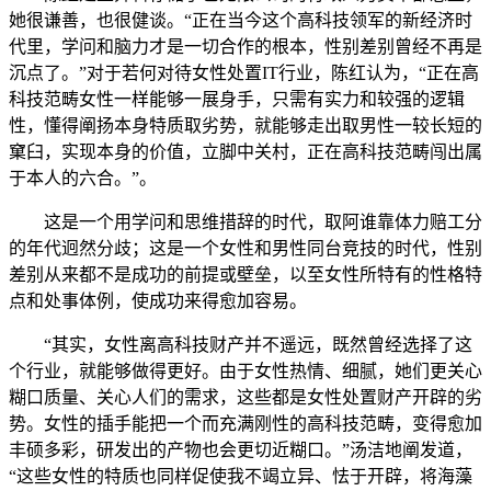
她很谦善，也很健谈。“正在当今这个高科技领军的新经济时
代里，学问和脑力才是一切合作的根本，性别差别曾经不再是
沉点了。”对于若何对待女性处置IT行业，陈红认为，“正在高
科技范畴女性一样能够一展身手，只需有实力和较强的逻辑
性，懂得阐扬本身特质取劣势，就能够走出取男性一较长短的
窠臼，实现本身的价值，立脚中关村，正在高科技范畴闯出属
于本人的六合。”。
这是一个用学问和思维措辞的时代，取阿谁靠体力赔工分
的年代迥然分歧；这是一个女性和男性同台竞技的时代，性别
差别从来都不是成功的前提或壁垒，以至女性所特有的性格特
点和处事体例，使成功来得愈加容易。
“其实，女性离高科技财产并不遥远，既然曾经选择了这
个行业，就能够做得更好。由于女性热情、细腻，她们更关心
糊口质量、关心人们的需求，这些都是女性处置财产开辟的劣
势。女性的插手能把一个而充满刚性的高科技范畴，变得愈加
丰硕多彩，研发出的产物也会更切近糊口。”汤洁地阐发道，
“这些女性的特质也同样促使我不竭立异、怯于开辟，将海藻