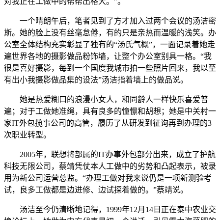
对我正在工做中的帮帮出格大。”。
一个晴朗午后，笔者见到了方才加入过两个会议的汤洁密
斯。她的脸上没有丝毫怠倦，有的只是亲热而温暖的浅笑。办
公室全体结构充实彰显了独有的“汤氏气概”，一面记录着她走
遍世界各地的摄影做品粉饰墙，让整个办公室别具一格。“我
很是喜好摄影，每到一个国度我城市拍一些照片回来，我以至
有出小我摄影做品集的设法”汤洁指着墙上的做品说。
她是热爱糊口的浪漫小女人，和同龄人一样快乐喜爱普
遍；对于工做她准绳，具有良多的憧憬和胡想；她是中关村一
家IT外包揽事公司的高管，履历了从研发到征询再到办理的3
次职业转型。
2005年，联想将部属的IT办事外包部分出来，成立了护航
科技无限公司，蔡靖凭仗本人工做中的劣势和凸起表示，被录
用为新公司运营总监。“办理工做对我来说仍是一项新测验考
试，良多工做都是边进修、边试探着做的。”蔡靖说。
汤洁至今仍清晰地记得，1999年12月14日正在泰中农业交