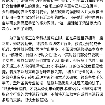
换论坛上，她做为中方代表最初一个讲话，引见雷力海藻肥的
研究和使用手艺的景象。“会场上的掌声至今还响正在耳畔，
会后泰国的农业专家对我说，虽然欧洲海藻肥进入并大规模推
广使用于泰国市场曾经有近20年的时间，可是他们对中国具有
自从研发海藻肥手艺的能力深感。”这一席话给了汤洁庞大的
决心，果断了她的。
为了当前能正在高科技范畴立脚，正在男性世界拥有一席
之地，她吃苦勤奋。“若是想深切这个行业，获得更好的成长
机遇，女性就必需比男性付出更多，不竭深切进修提高本身本
质。”蔡靖说，她刚入行时女性很少，“其时我们部分只要我一
个女孩，虽然公司给我们放置了入门培训，但良多手艺性问题
必需通过本人不竭地深切进修才能控制。IT的改革速度很是敏
捷，若是不及时充电就意味着被丢弃。”初入IT行业的她，经
常会抱着良多计较机道理方面的册本苦苦研究，领会各类手艺
学问，登岸各类专业论坛，进修并熟悉别人处理问题的法子。
“只要普遍接触，才能具备更丰硕的技术和经验，也就有本钱
取这个行业的男性进行沟通，不然将无法取客户或同事进行深
条理的交换，很快会被裁减。”。