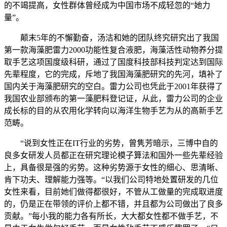
的不竭提高，女性群体曾经成为中国市场不成轻忽的“她力
量”。
颠末5年的不懈勤奋，汤洁和她的团队终究研究出了我国
第一款海藻肥雷力2000功能性复合液肥，海藻活性动物养分提
取手艺这项国度级科研，通过了国度科技部科技判定达到国际
先辈程度，它的完成，斥地了我国海藻肥研究的先河，填补了
国内关于海藻肥研究的空白。雷力公司也凭此于2001年获得了
我国农业部颁布的第一藻肥料登记证，从此，雷力公司的企业
成长标的目的从农用化学转向以海洋生物手艺为从的高新手艺
范畴。
“说到女性正在IT行业的劣势，曾隽芳暗示，三博中自的
良多女研发人员都正在研究理论模子算法和国外一些先辈经验
上，具备很是强的劣势。这种劣势源于女性的细心、思清晰、
肯下功夫、理解能力强等。“以我们公司特地处置研发的几位
女性来看，目前她们做得都很好，不管从工做量的完成取进度
的，仍是正在带领的评价上都不错，并且都为公司做出了良多
贡献。”每小我的能力各有所长，大大都女性都不做手艺，不