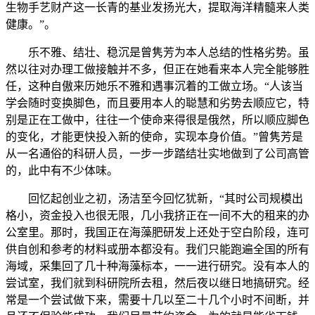
生物手艺财产这一长青的基业发扬光大，提取海洋精髓来人类
健康。”。
乐不雅、结壮、稳沉是曾隽芳为本人总结的性格劣势。虽
然以往对办理工做接触并不多，但正在她看来本人完全能够胜
任，这种自傲来历她乐不雅和遇事沉着的工做立场。“人该当
学会随时变换脚色，而且要用本人的聪慧和劣势去顺应它，特
别是正在工做中，往往一个使命来得很是俄然，所以顺应脚色
的变化，才能更快投入新的使命，实现本身价值。”曾隽芳是
从一名通俗的科研人员，一步一步踏结壮实地做到了公司高管
的，此中有不少体味。
回忆起创业之初，汤洁至今回忆犹新，“其时公司规模出
格小，资金投入也很无限，几小我挤正在一间不大的租来的办
公室里。那时，我国正在海藻肥研发上还处于空白阶段，连可
供自创和参考的材料或册本都没有。我们只能跑遍全国的所有
海域，采集回了几十种海藻标本，一一进行研究。没有本人的
尝试室，我们就到科研院所去租，然后夜以继日地搞研究。经
常是一个尝试做下来，需要十几以至二十几个小时不间断，并