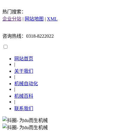
热门搜索：
企业分站
|
网站地图
|
XML
咨询热线：0318-8222022
网站首页
|
关于我们
|
机械自动化
|
机械百科
|
联系我们