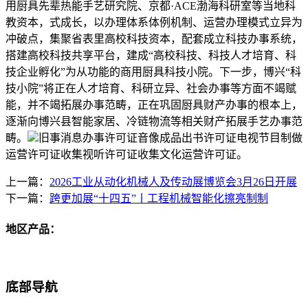
用厨具先辈热能手艺研究院、京都·ACE渤海科研室等当地科
教资本，式成长，以办理体系体例机制、运营办理模式立异为
冲破点，集聚省表里高校科技资本，配套成立科技办事系统，
搭建高校科技共享平台，建成“高校科技、科技人才培育、科
技企业孵化”为从功能的商用厨具科技小院。下一步，博兴“科
技小院”将正在人才培育、科研立异、社会办事等方面不竭赋
能，并不竭拓展办事范畴，正在巩固厨具财产办事的根本上，
逐渐向博兴县智能家居、冷链物流等相关财产拓展手艺办事范
畴。
旧事消息办事许可证音像成品出书许可证电视节目制做
运营许可证收集视听许可证收集文化运营许可证。
上一篇：
2026工业从动化机械人及传动展博览会3月26日开展
下一篇：
跨更加展“十四五”丨工程机械智能化擦亮制制
地区产品：
底部导航