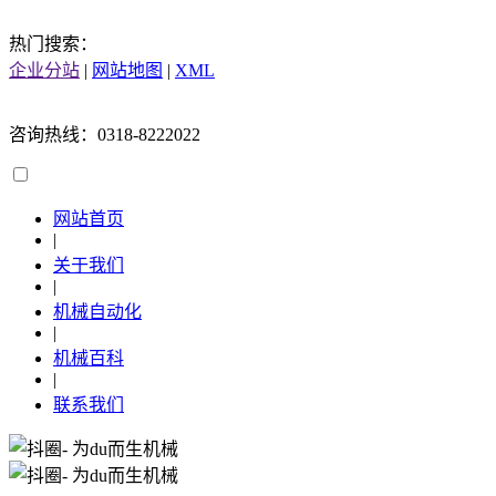
热门搜索：
企业分站
|
网站地图
|
XML
咨询热线：0318-8222022
网站首页
|
关于我们
|
机械自动化
|
机械百科
|
联系我们