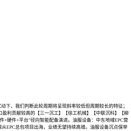
扰动下，我们判断此轮周期将呈现斜率较低但周期较长的特征；
出口盈利贡献较高的【三一沉工】【徐工机械】【中联沉科】【柳
件+硬件+平台”径向智能配备演进。油服设备：中东地域EPC营
从EPC总包项目出海，业绩无望持续高增。油服设备沉点保举