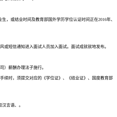
生，或结业时间及教育部国外学历学位认证时间正在2016年、
风或短信通知进入面试人员加入面试。面试成就就地发布。
司）薪酬办理法子施行。
到手续时，须提交对应的《学位证》、《结业证》、国度教育部
取汉言语、。