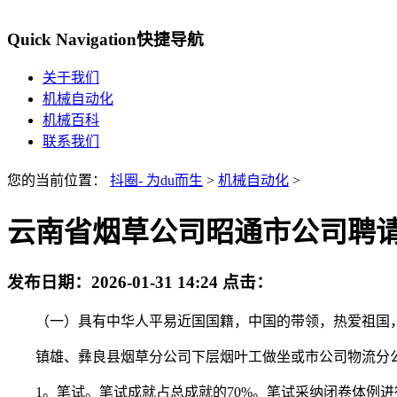
Quick Navigation
快捷导航
关于我们
机械自动化
机械百科
联系我们
您的当前位置：
抖圈- 为du而生
>
机械自动化
>
云南省烟草公司昭通市公司聘请
发布日期：
2026-01-31 14:24
点击：
（一）具有中华人平易近国国籍，中国的带领，热爱祖国，
镇雄、彝良县烟草分公司下层烟叶工做坐或市公司物流分公
1。笔试。笔试成就占总成就的70%。笔试采纳闭卷体例进