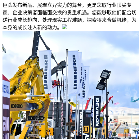
巨头发布新品、展现立异实力的舞台，更是您取行业顶尖专
家、企业决策者面临面交换的贵重机遇。您能够取他们配合切
磋行业成长趋向，处理现实工程难题，探索将来合做机缘，为
本身的成长注入新的动力。