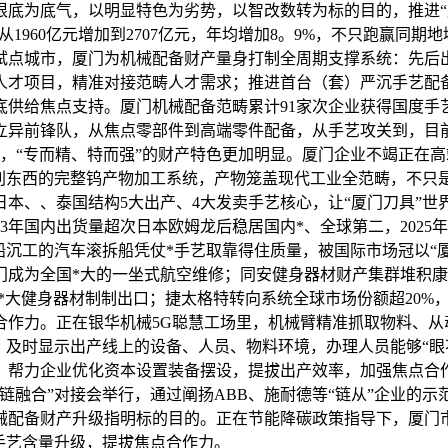
底为底气，以明显特色为劣势，以智改数转为标的目的，推进“厦
产值从1960亿元增加到2707亿元，年均增加8。9%，不只跑赢
试点城市，厦门为机械配备财产量身打制全周期支撑系统：先后
人才项目，精准对接范畴人才需求；推进首台（套）严沉手艺配
供给焦点支持。厦门机械配备范畴累计91家次企业获得国度手艺立
立异前锋队，从焦点零部件到高端零件配备，从手艺攻关到，目
，“专而精、特而强”的财产特色更加明显。厦门企业不竭正在
削东西的完整钨产物加工系统，产物笼盖现代工业全范畴，不只
本、、泰国结构5大出产、4大发卖手艺核心，让“厦门刀具”世界
3年国内出货量超次日本欧姆龙后稳居国内*、全球第二，2025
船沉工的汽车滚拆船凭仗*手艺取靠得住质量，被国际市场冠以“
成为全国*大的一坐式航空维修；同安健身器材财产集群堆积康
洲*大健身器材制制出口；捷太格特转向系统全球市场份额超20%
合作力。正在银华机械5G聪慧工场里，机械臂精准抓取物料、从
，及时显示出产线上的设备、人员、物料环境，办理人员能够“眼
，帮力企业优化资本设置装备摆设，提拔出产效率，加强焦点合作
四链融合”对接会举行，通过阐扬ABB、施耐德等“链从”企业
械配备财产升级指明标的目的。正在节能降碳政策指导下，厦门
手艺含量升级，提拔焦点合作力。