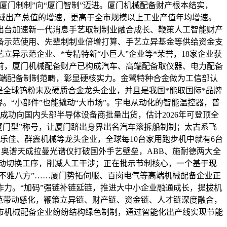
门制制”向“厦门智制”迈进。厦门机械配备财产根本结实，
同期地域出产总值的增速，更高于全市规模以上工业产值年均增速。
出台加速新一代消息手艺取制制业融合成长、鞭策人工智能财产
备示范使用、先辈制制业倍增打算、手艺立异基金等供给资金支
异示范企业、*专精特新“小巨人”企业等*荣誉，18家企业获
前，厦门机械配备财产已构成汽车、高端配备取仪器、电力配备
高端配备制制范畴，彰显硬核实力。金鹭特种合金做为工信部认
是全球钨粉末及硬质合金龙头企业，并且是我国*能取国际*品牌
。“小部件”也能撬动“大市场”。宇电从动化的智能温控器，普
年成功向国内头部半导体设备商批量出货，估计2026年可登顶全
厦门型”称号，让厦门跻出身界出名汽车滚拆船制制；太古系飞
乐佳、群鑫机械等龙头企业，全球每10台家用跑步机中就有6台
，奥谱天成拉曼光谱仪打破国外手艺壁垒，ABB、施耐德两大全
动切换工序，削减人工干涉；正在批示节制核心，一个基于现
不雅八方”……厦门势拓伺服、百岗电气等高端机械配备企业正
力。“加码”强链补链延链，推进大中小企业融通成长，提拔机
的示范带动感化，鞭策立异链、财产链、资金链、人才链深度融合，
市机械配备企业纷纷结构绿色制制，通过智能化出产线实现节能