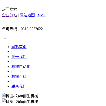
热门搜索：
企业分站
|
网站地图
|
XML
咨询热线：0318-8222022
网站首页
|
关于我们
|
机械自动化
|
机械百科
|
联系我们