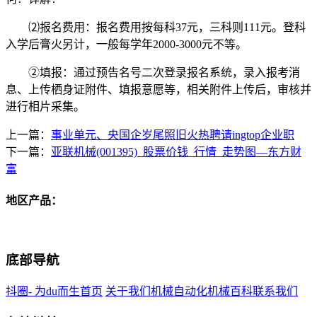
⑵报名费用：报名费用按每科37元，三科则111元。登科
入学后膏火另计，一般每学年2000-3000元不等。
②填报：通过预告名号二次登录报名系统，录入报考消
息、上传栖身证附件、填报意愿等，相关附件上传后，审核并
进行相片采集。
上一篇：
事业单元、央国企岁尾照旧火热聘请ingtop企业职
下一篇：
亚联机械(001395)_股票价钱_行情_走势图—东方财
富
地区产品：
底部导航
抖圈- 为du而生首页
关于我们
机械自动化
机械百科
联系我们