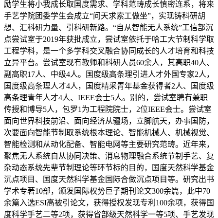
励学生将小我成长取国度需求、学科范畴成长慎密连系，将来
手艺学院团委学生会成立“问天求索工做坐”，实现铸科研胡
想、汇科研力量、引科研新路。“自从智能无人系统”工信部沉
点尝试室于2019年获批成立，尝试室依托于哈工大节制科学取
工程学科，是一个多学科交叉融合协同成长的人才培育和科技
立异平台。尝试室现有教师和科研人员60余人，其高职40人、
副高职17人、中级4人。国度级高条理引进人才外国专家2人，
国度级高条理人才4人，国度精采青年基金获得者2人、国度级
高条理青年人才4人、IEEE会士5人。别的，尝试室聘有兼职
传授和博导5人，包罗1为工程院院士，2位IEEE会士。尝试室
面向世界科技前沿、面向经济从疆场，立脚航天，办事国防，
次要面向智能节制取系统根本理论、智能机械人、机械视觉、
智能检测和从动化配备、智能电网等主要研究范畴。近年来，
聚焦无人系统自从协同决策、消息物理融合系统节制手艺、复
杂动态系统先辈节制理论等环节标的目的，国度天然科学基金
沉点项目、国度天然科学基金国际合做沉点项目等。研究出书
学术专著10部，颁发国际权势巨子期刊论文300余篇，此中70
余篇入选ESI高被引论文，获得授权发现专利100余项，获得国
度科学手艺二等2项，获得省部级天然科学一等5项、手艺发现