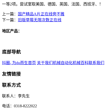
一等2项。尝试室取美国、德国、英国、法国、西班牙、！
上一篇：
国产精品A片正在线旁不雅
下一篇：
旧版草莓无限次数正在线
地区产品：
底部导航
抖圈- 为du而生首页
关于我们
机械自动化
机械百科
联系我们
友情链接
联系方式
联系人：李先生
电话：0318-8222022