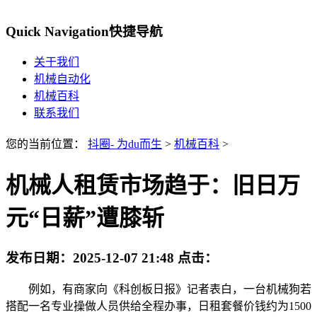
Quick Navigation
快捷导航
关于我们
机械自动化
机械百科
联系我们
您的当前位置：
抖圈- 为du而生
>
机械百科
>
机械人租赁市场趋于：旧日万
元“日薪”遭膝斩
发布日期：
2025-12-07 21:48
点击：
例如，有商家向《科创板日报》记者表白，一台机械狗若
搭配一名专业操做人员供给全程办事，日租套餐价钱约为1500