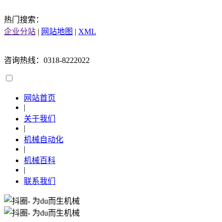
热门搜索：
企业分站
|
网站地图
|
XML
咨询热线：0318-8222022
网站首页
|
关于我们
|
机械自动化
|
机械百科
|
联系我们