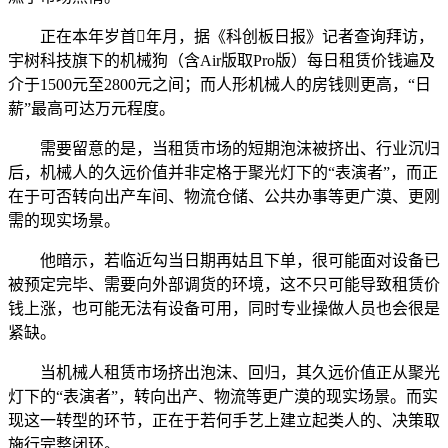
正在本年岁首年月，据《科创板日报》记者查询拜访，
宇树科技旗下的机械狗（含Air版取Pro版）每日租赁价钱遍及
介于1500元至2800元之间；而人形机械人的房钱则更高，“日
薪”最高可达万元程度。
需要留意的是，当租赁市场的短期泡沫被挤出、行业沉归
后，机械人的久远价值并非定格于聚光灯下的“表演者”，而正
在于可否转向出产车间、物流仓储、公共办事等更广漠、更刚
需的现实场景。
他暗示，若临近勾当日期再姑且下单，很可能面对设备已
被预定完毕、需要向外部调货的环境，这不只可能导致租赁价
钱上涨，也可能无法有设备可用，同时专业操做人员也会很是
紧缺。
当机械人租赁市场挤出泡沫、回归，其久远价值正从聚光
灯下的“表演者”，转向出产、物流等更广漠的现实场景。而实
现这一转型的环节，正在于若何手艺上建立起类人的、决策取
施行完整闭环。