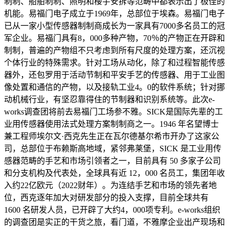
制制、船舶制制、照明和楼宇安拆等范畴中都表示出了极佳的
机能。易福门电子成立于1969年，总部位于埃森。易福门电子
已从一家小型传感器制制商成长为一家具有7000多名员工的冠
军企业。易福门具有8，000多种产物，70％的产物正在开辟和
制制，普遍的产物组不只考虑到所有尺度的处理方案，还沉视
个体行业的特殊需求。针对工场从动化，除了和过程智能传感
器外，还包罗用于活动节制和平安手艺的传感器、用于工业图
像处置和通信的产物，以及接轨工业4。0的软件系统；针对挪
动机械行业，有坚忍靠得住的节制器和识别系统等。此次e-
works调查团将前去易福门工场参不雅。SICK是国际先辈的工
业用传感器使用法式处理方案制制商之一。1946 年名望博士
兼工程师埃尔文·西克先生正在瓦尔德基尔希市开办了这家公
司，总部位于布赖斯高地域，紧邻弗莱堡，SICK 是工业用传
感器范畴的手艺和市场引领者之一，目前具有 50 多家子公司
和分支机构及代表处，全球具有近 12，000 名员工，集团年收
入约22亿欧元（2022财年）。为连结手艺和市场的领先者地
位，西克逐年加大对研发部分的投入支撑，目前全球共有
1600 名研发人员，已开辟了大约4，000项专利。e-works组织
的调查团是实正的干货之旅，看门道，不雅摩企业出产现场和