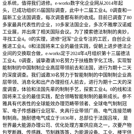
业系统，值得我们进修。e-works数字化企业网从2014年起
头，已成功组织35届国际调查，此中十二届工业4。0调查和一
届新工业法国调查，每次调查都有新的收成。目前已调查了80
多家最具代表性的企业，10多家法国企业，多次不雅摩汉诺威
工业展，并出席了相关国际会议。为了摸索德法制制的奥妙，
寻找工业4。0的实理，进修“冠军”企业专注的工匠，自创企业
推进工业4。0和法国将来工业的最佳实践，促朝上进步德法企
业间的交换取合做，e-works定于2024年4月组织第十三届德法
工业4。0调查，诚挚邀请30名努力于扶植数字化工场，实现智
能制制的中国制制企业高层带领前去和法国，进行为期十二天
的深度调查。我们诚邀30名努力于智能制制的中国制制企业高
层带领、消息化和出产办理担任人前去，进行为期十二天的深
度调查，体验和法国先辈的制制手艺，探索工业4。0的线和法
国将来工业的最佳实践，配合领略智能制制的最新成长。参不
雅具有代表性的全球能效办理范畴带领者、全球电气制制冠
军、电子传感器行业冠军、夹具行业带领厂商、电气连接范畴
制制商。施耐德电气成立于1836年，总部位于法国吕埃， 是
世界最大能源办理公司、优化处理方案供应商之一，次要产物
包罗断器、传感器、节制器等等，为能源设备、工业、楼宇供