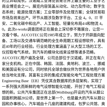
的立异取成长。汉诺威工业博览会是世界上最主要的工业手艺
商业博览会之一。展览内容笼盖从动化、动力及传动；数字生
态系统；能源处理方案；工业零部件及处理方案；全球贸易取
市场及将来出产。环节从题涉及数字平台、工业 4。0、IT 平
安、二氧化碳中和出产、人工智能、轻量化布局4/4和物流 4。
0。此次e-works调查团将正在展会上深切参不雅展台，让您一
次看个够。AUCOTEC公司1985年成立于，努力于开辟面向配
备、工场以及交通车辆范畴的全生命周期工程设想软件，具有
近40年的行业经验。行业处理方案涵盖了从大型工场的工艺、
仪控取电气系统，到汽车的模块化线束设想等诸多范畴。
AUCOTEC用户遍及全球，公司总部位于汉诺威，并正在有六
家分支机构。正在中国、韩国、法国、奥地利、波兰、、挪威
和美国设有分公司，同时依托全球合做伙伴为世界各地用户供
给当地化支撑。其富有立异的集成式智能化电气工程处理方案
Engineering Base（EB）凭仗其含数据库的多层架构，实现了
一系列强大而新鲜的电气设想智能化功能，开创了电气工程设
想的新。公共汽车集团正在总部(Wolfsburg)开设的汽车从题公
园面积跨越28公顷，是世界上第一个、也是最大的汽车从题公
园和办事核心，汽车城由十几座的建建构成，包罗公共馆、奥