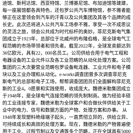
迪馆、斯柯达馆、西亚特馆、兰博基尼馆、布加迪馆等建建，
每一座展馆都各具特色，还包罗公共汽车博物馆，参不雅者能
够正在这里领会到汽车的汗青以及公共集团及其各个品牌的成
长史。此次还将进入公共汽车工场参不雅，享受一次不成思议
的灵活之旅，领会公共成为时代标杆的奥妙。菲尼克斯电气集
团成立于1923年，总部位于北威州的布隆伯格，是全球电气工
程范畴的市场带领者和领先者。截至2022年，全球发卖额达到
36亿欧元，具有22，000名员工。公司供给合用于电气工程和
电器设备的工业元件以及各工业范畴的从动化处理方案。公司
集团的三大次要营业范畴包罗设备毗连器、工业元件和电子模
块以及工业办理和从动化。e-works调查团曾多次调查菲尼克
斯电气的总部和电子工场，帮帮调查团团员们全面解构菲尼克
斯的工业4。0愿景和实践使用，收成庞大。魏德米勒集团成立
于1948年，是全球电气连接范畴的领先制制商。做为经验丰硕
的工业连接专家，魏德米勒为全球客户和合做伙伴供给关于工
业中的电力、信号和数据方面的产物、处理方案和办事。 从
1948年发现塑料绝缘端子起头，一直贯彻立异的，供给立异、
可持续成长和高效的处理方案。现在，魏德米勒的产物普遍使
用于工业、过程节制以及交通等多个范畴，正在全球具有5000