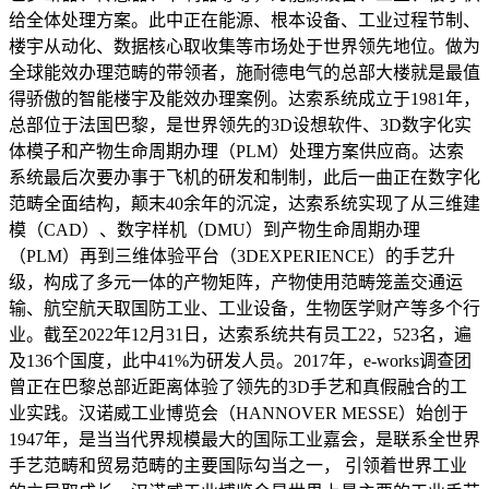
给全体处理方案。此中正在能源、根本设备、工业过程节制、
楼宇从动化、数据核心取收集等市场处于世界领先地位。做为
全球能效办理范畴的带领者，施耐德电气的总部大楼就是最值
得骄傲的智能楼宇及能效办理案例。达索系统成立于1981年，
总部位于法国巴黎，是世界领先的3D设想软件、3D数字化实
体模子和产物生命周期办理（PLM）处理方案供应商。达索
系统最后次要办事于飞机的研发和制制，此后一曲正在数字化
范畴全面结构，颠末40余年的沉淀，达索系统实现了从三维建
模（CAD）、数字样机（DMU）到产物生命周期办理
（PLM）再到三维体验平台（3DEXPERIENCE）的手艺升
级，构成了多元一体的产物矩阵，产物使用范畴笼盖交通运
输、航空航天取国防工业、工业设备，生物医学财产等多个行
业。截至2022年12月31日，达索系统共有员工22，523名，遍
及136个国度，此中41%为研发人员。2017年，e-works调查团
曾正在巴黎总部近距离体验了领先的3D手艺和真假融合的工
业实践。汉诺威工业博览会（HANNOVER MESSE）始创于
1947年，是当当代界规模最大的国际工业嘉会，是联系全世界
手艺范畴和贸易范畴的主要国际勾当之一， 引领着世界工业