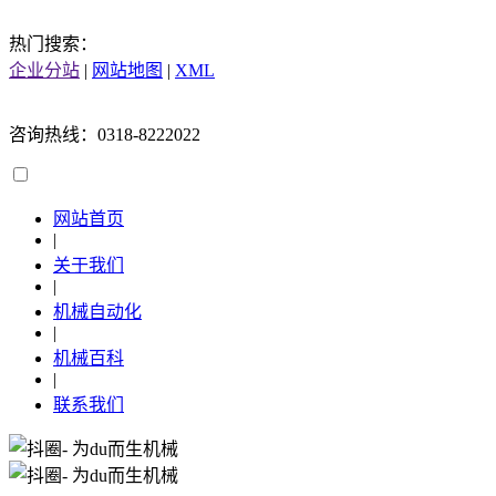
热门搜索：
企业分站
|
网站地图
|
XML
咨询热线：0318-8222022
网站首页
|
关于我们
|
机械自动化
|
机械百科
|
联系我们