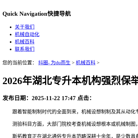
Quick Navigation
快捷导航
关于我们
机械自动化
机械百科
联系我们
您的当前位置：
抖圈- 为du而生
>
机械百科
>
2026年湖北专升本机构强烈保
发布日期：
2025-11-22 17:47
点击：
跟着智能制制时代的全面到来，机械设想制制及其从动化专
测验科目方面，大部门院校考查机械设想根本或机械制图，
斯拓教育正在湖北通俗专升本范畴深耕十余年，是少数具备正