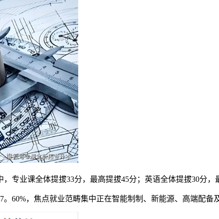
专业课全体提拔33分，最高提拔45分；英语全体提拔30分，最
7。60%，焦点就业范畴集中正在智能制制、新能源、高端配备