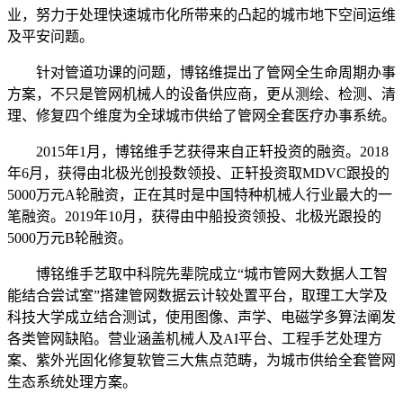
业，努力于处理快速城市化所带来的凸起的城市地下空间运维
及平安问题。
针对管道功课的问题，博铭维提出了管网全生命周期办事
方案，不只是管网机械人的设备供应商，更从测绘、检测、清
理、修复四个维度为全球城市供给了管网全套医疗办事系统。
2015年1月，博铭维手艺获得来自正轩投资的融资。2018
年6月，获得由北极光创投数领投、正轩投资取MDVC跟投的
5000万元A轮融资，正在其时是中国特种机械人行业最大的一
笔融资。2019年10月，获得由中船投资领投、北极光跟投的
5000万元B轮融资。
博铭维手艺取中科院先辈院成立“城市管网大数据人工智
能结合尝试室”搭建管网数据云计较处置平台，取理工大学及
科技大学成立结合测试，使用图像、声学、电磁学多算法阐发
各类管网缺陷。营业涵盖机械人及AI平台、工程手艺处理方
案、紫外光固化修复软管三大焦点范畴，为城市供给全套管网
生态系统处理方案。