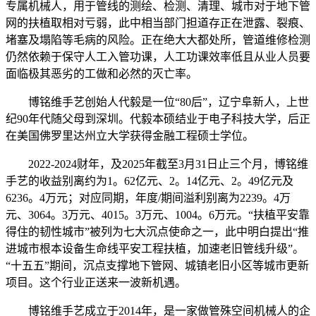
专属机械人，用于管线的测绘、检测、清理、城市对于地下管
网的扶植取相对亏弱，此中相当部门担道存正在泄露、裂痕、
堵塞及塌陷等毛病的风险。正在绝大大都处所，管道维修检测
仍然依赖于保守人工入管功课，人工功课效率低且从业人员要
面临极其恶劣的工做和必然的灭亡率。
博铭维手艺创始人代毅是一位“80后”，辽宁阜新人，上世
纪90年代随父母到深圳。代毅本硕结业于电子科技大学，后正
在美国佛罗里达州立大学获得金融工程硕士学位。
2022-2024财年，及2025年截至3月31日止三个月，博铭维
手艺的收益别离约为1。62亿元、2。14亿元、2。49亿元及
6236。4万元；对应同期，年度/期间溢利别离为2239。4万
元、3064。3万元、4015。3万元、1004。6万元。“扶植平安靠
得住的韧性城市”被列为七大沉点使命之一，此中明白提出“推
进城市根本设备生命线平安工程扶植，加速老旧管线升级”。
“十五五”期间，沉点支撑地下管网、城镇老旧小区等城市更新
项目。这个行业正送来一波新机遇。
博铭维手艺成立于2014年，是一家做管殊空间机械人的企