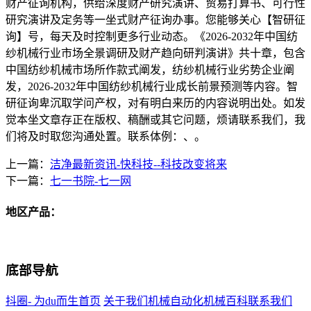
财产征询机构，供给深度财产研究演讲、贸易打算书、可行性
研究演讲及定务等一坐式财产征询办事。您能够关心【智研征
询】号，每天及时控制更多行业动态。《2026-2032年中国纺
纱机械行业市场全景调研及财产趋向研判演讲》共十章，包含
中国纺纱机械市场所作款式阐发，纺纱机械行业劣势企业阐
发，2026-2032年中国纺纱机械行业成长前景预测等内容。智
研征询卑沉取学问产权，对有明白来历的内容说明出处。如发
觉本坐文章存正在版权、稿酬或其它问题，烦请联系我们，我
们将及时取您沟通处置。联系体例：、。
上一篇：
洁净最新资讯-快科技--科技改变将来
下一篇：
七一书院-七一网
地区产品：
底部导航
抖圈- 为du而生首页
关于我们
机械自动化
机械百科
联系我们