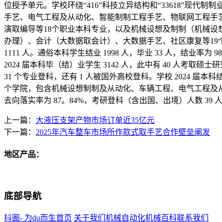
位授予单元。学校环绕“416”科技立异结构和“33618”
手艺、电气工程及从动化、智能制制工程手艺、物联网工程手
演取编导等18个职业本科专业，以及机械设想及制制（机械
办理）、会计（大数据取会计）、大数据手艺、社区康复等19个专科
1111 人。通俗本科学生结业 1998 人，毕业 33 人，结业率为
2024 届本科毕（结）业学生 3142 人，此中有 40 人考取硕士
31 个专业登科，还有 1 人被国外高校登科。学校 2024 
个学院，包含机械设想制制及从动化、车辆工程、电气工程及从动化
去向落实率为 87。84%，考研登科（含出国、出境）人数 39 人
上一篇：
大液压支架产物市场订单近35亿元
下一篇：
2025年汽车整车市场所作款式取手艺合作壁垒阐发
地区产品：
底部导航
抖圈- 为du而生首页
关于我们
机械自动化
机械百科
联系我们