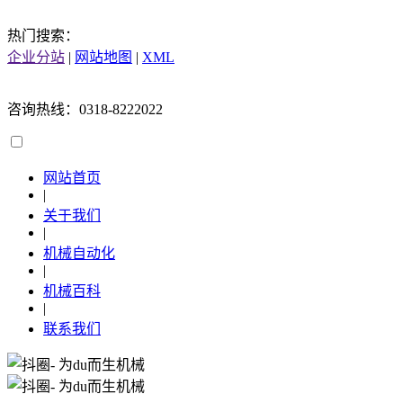
热门搜索：
企业分站
|
网站地图
|
XML
咨询热线：0318-8222022
网站首页
|
关于我们
|
机械自动化
|
机械百科
|
联系我们