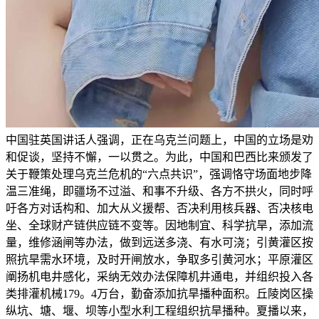
中国驻英国讲话人强调，正在乌克兰问题上，中国的立场是劝
和促谈，坚持不懈，一以贯之。为此，中国和巴西比来颁发了
关于鞭策处理乌克兰危机的“六点共识”，强调恪守场面地步降
温三准绳，即疆场不过溢、和事不升级、各方不拱火，同时呼
吁各方对话构和、加大从义援帮、否决利用核兵器、否决核电
坐、全球财产链供应链不变等。因地制宜、科学抗旱，添加流
量，维修涵闸等办法，做到远送多浇、有水可浇；引黄灌区按
照抗旱需水环境，及时开闸放水，争取多引黄河水；平原灌区
阐扬机电井感化，采纳无效办法保障机井通电，并组织投入各
类排灌机械179。4万台，勤奋添加抗旱播种面积。丘陵岗区操
纵坑、塘、堰、坝等小型水利工程组织抗旱播种。夏播以来，