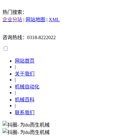
热门搜索：
企业分站
|
网站地图
|
XML
咨询热线：0318-8222022
网站首页
|
关于我们
|
机械自动化
|
机械百科
|
联系我们