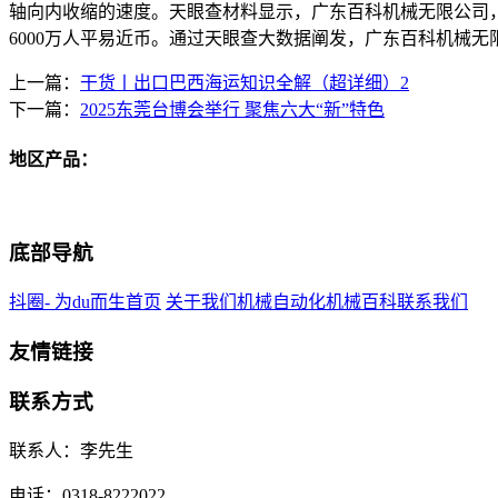
轴向内收缩的速度。天眼查材料显示，广东百科机械无限公司，
6000万人平易近币。通过天眼查大数据阐发，广东百科机械无
上一篇：
干货丨出口巴西海运知识全解（超详细）2
下一篇：
2025东莞台博会举行 聚焦六大“新”特色
地区产品：
底部导航
抖圈- 为du而生首页
关于我们
机械自动化
机械百科
联系我们
友情链接
联系方式
联系人：李先生
电话：0318-8222022