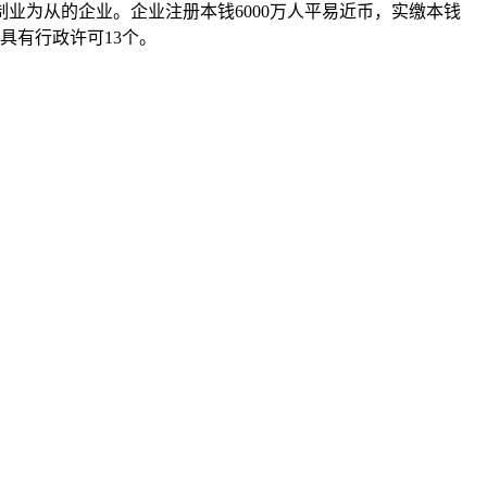
业为从的企业。企业注册本钱6000万人平易近币，实缴本钱
具有行政许可13个。