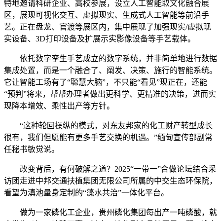
特地邀请科研企业、高校参展，设立人工智能取文化融合展
区，展现可视化交互、虚拟现实、生成式人工智能等前沿手
艺。正在盘龙、官渡等展区内，集中展现了加强现实/虚拟现
实设备、3D打印设备及扩展示实影像设备等手艺载体。
依托数字孪生手艺成立的数字系统，并非简单地进行数据
集成处置，而是一个融合了、阐发、决策、施行的智能系统。
它让智能工场有了“聪慧大脑”，不只能“看见”现正在，还能
“预判”将来，帮帮办理者做出更科学、更精准的决策，进而实
现降本增效、柔性出产等方针。
“这种轮回操纵的模式，对东友邦家的化工财产转型成长
很有，我们但愿能有更多手艺交换的机遇。”缅甸宣传部副常
任秘书敏觉说。
改变背后，有何破解之道？2025“一带一”合做论坛结合采
访团走进中邦交通扶植集团无限公司所属的中交生态环保院，
看望为滇池量身定制的“藻水共治”一体化平台。
做为一家磷化工企业，贵州磷化集团每出产一吨磷酸，就