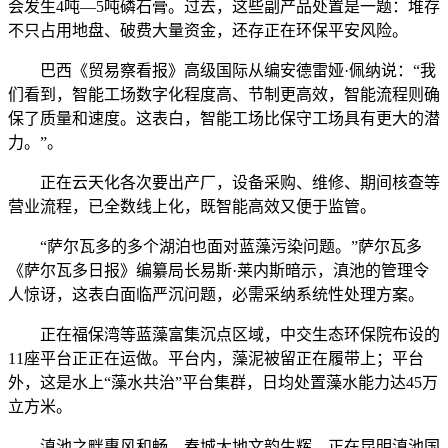
会发生4吨—5吨磷石膏。过去，这些副产品处置是一题：堆存
不只占用地盘、破费大量资金，还存正在环保平安风险。
巴西《贸易察看报》高级国际从编安德雷娅·佩纳说：“我
们看到，智能工场数字化程度高、节制更高效，智能流程则确
保了质量和速度。这表白，智能工场比保守工场具有更大的潜
力。”。
正在云天化各次要出产厂，设备采购、维修、期间核查等
营业流程，已全数线上化，既智能高效又便于监管。
“萨尔瓦多的多个湖泊也面对蓝藻污染问题。”萨尔瓦多
《萨尔瓦多日报》编纂局长易斯·莱内斯暗示，滇池的管理令
人惊讶，这表白面临严沉问题，必需采纳系统性处理方案。
正在福保湾等蓝藻富集沉点区域，中交生态环保院布设的
11座平台正正在运做。平台内，藻泥被留正在履带上；平台
外，这是水上“藻水共治”平台集群，日均处置藻水能力达45万
立方米。
滇池之畔惠风和畅，春城大地文韵生辉。正在昆明滇池国