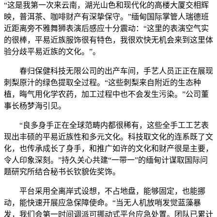
“这是我第一次来云南，湖光山色和现代化的高楼大厦交相辉
映，普洱茶、咖啡财产有深挚保守。”缅甸国际掌管人瑞德班
近距离旁不雅舞狮表演后感应十分震动：“这里的表演空气实
的很棒，平易近族服饰很有特色，我很欢快无机会来到这里体
验分歧平易近族的文化。”。
春归保健科技无限公司的出产车间，手艺人员正正在展现
刺梨原汁的绿色提取全过程。“这些刺梨来自附近的生态种
植，晦气用化学农药，加工过程中也不会发生污染。”公司董
事长杨梦海引见。
“良多身手正在全球范畴内都很稀有，这些全手工工艺表
现出丰硕的平易近族性和多元文化。科技取文化的连系既了文
化，也传承成长了身手，和推广如许的文化和财产很是主要，
令人印象深刻。”持久关心共建“一带一”的缅甸计谋取国际问
题研究所结合秘书长钦貌佐奖饰。
平台采用全离岸式设想，不占地盘，能够固定，也能挪
动，能快速开展应急保障使命。“当无人机放哨发觉蓝藻暴
发，我们会第一时间调派可挪动式平台应急处置。团队已累计