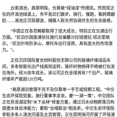
云南滇池，高原明珠，也曾被“绿油漆”所搅扰。然而现正
在的环滇池绿道上，市平易近们散步、骑行、慢跑，看鸥鹭翩
跹……滇池正沉现碧波，铺展人取天然协调共生的生态画卷。
“中国正在各范畴都取得了庞大成长，特别正在交通出行
方面。”尼泊尔国度通信社施行总编纂沙拉钱德拉·班达里暗
示，“尼泊尔地形多山，摩托车出行适用，具有庞大的市场潜
力。”。
正在沉庆国际复合材料股份无限公司的玻璃纤维成品车
间，多条智能化出产线高效运转，玻纤织物络绎不绝被打包发
往海外。经30余年成长，该公司正在全球具有7个出产，玻璃
纤维年产能超120万吨。
“高原湖泊管理不克不及仅靠单一手艺或短期工程。”中交
生态环保院党委、施行董事李龙说，要“一湖一策”，中交团队
正在异龙湖定制“水下丛林”修复方案，通过沉水动物群落沉构
提拔水体自净能力；要取“全域联治”相连系，中交生态环保院
参取多条入滇池河道及主流管理，正在昆明海河开展了环保清