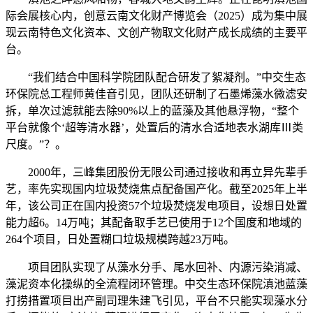
际会展核心内，创意云南文化财产博览会（2025）成为集中展
现云南特色文化资本、文创产物取文化财产成长成绩的主要平
台。
“我们结合中国科学院团队配合研发了絮凝剂。”中交生态
环保院总工程师黄佳音引见，团队还研制了石墨烯藻水微滤安
拆，单次过滤就能去除90%以上的蓝藻及其他悬浮物，“整个
平台就像个‘超等清水器’，处置后的清水合适地表水湖库Ⅲ类
尺度。”？。
2000年，三峰集团股份无限公司通过接收和再立异先辈手
艺，率先实现国内垃圾焚烧焦点配备国产化。截至2025年上半
年，该公司正在国内投资57个垃圾焚烧发电项目，设想日处置
能力超6。14万吨；其配备取手艺已使用于12个国度和地域的
264个项目，日处置糊口垃圾规模跨越23万吨。
项目团队实现了从藻水分手、尾水回补、内源污染消减、
藻泥资本化操纵的全流程闭环管理。中交生态环保院滇池蓝藻
打捞措置项目出产副司理朱建飞引见，平台不只能实现藻水分