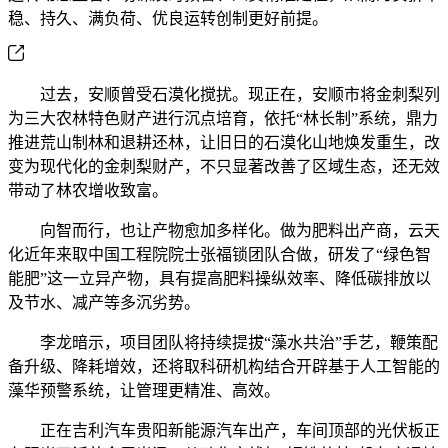
稳、持久、满负荷、优良运转创制更好前提。
过去，安顺曾受石漠化搅扰。现正在，安顺市将金刺梨列
为三大农林特色财产进行沉点培育，依托“林长制”系统，鼎力
推进荒山制林和退耕还林，让旧日的石漠化山地焕发重生，改
变为现代化的金刺梨财产，不只显著改善了区域生态，还无效
带动了林农增收致富。
向智而行，也让产物愈加多样化。做为肥料出产商，云天
化近年来取中国工程院院士张福锁团队合做，研发了“绿色智
能肥”这一立异产物，具有提高肥料操纵效率、降低碳排放以
及节水、减产等多沉劣势。
李龙暗示，项目团队将持续提拔“藻水共治”手艺，鞭策配
备升级、降耗增效，还将取科研机构结合开辟基于人工智能的
藻华预警系统，让管理更精准、高效。
正在吉利汽车贵阳新能源汽车出产，车间顶部的光伏板正