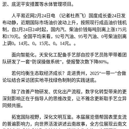
淤、底泥平安措置等水体管理项目。
人平易近网2月24日电 （记者杜燕飞）国度成长委24日发
布动静，近期国际市场油价波动上升，按照现行成品油价钱机
制，自2月24日24时起，国内汽、柴油价钱每吨别离上涨175元
和170元。全国平均来看，92号汽油、95号汽油、0号柴油别离
上调0。14元、0。15元、0。14元。。
面向智能化，天安化工配备手艺部自控手艺员陈甲带着团
队研发了一套“防误操做系统”，使报警次数下降80%。
若何均衡生态取经济成长？走进贵州，2025“一带一”合做
论坛结合采访团实地寻找绿色制制的实践谜底。
除了改善产物研发、优化出产流程，数字化转型带来的更
深刻影响正在于指导人的思维改变，让不雅念更新取手艺立异
同频共振。
拓宽国际视野，深化文明互鉴。本届展览借帮国表里支流
的普遍影响力，向世界活泼讲述云南故事，全方位展现云南文