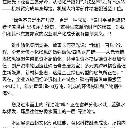
在阳光下泛着金属光泽，从动化产线如“钢铁丛林”般有序运转
——机械臂完成车身焊接，机械人将零部件精准配送至工位。
“绿色不只是出产尺度，更是一种成长。”泰国平易近族记
者卡差塔蓬·里拉蓬力感伤，“这种生态赋能财产的模式，对我
们和其他东友邦家的农业财产化成长很有自创意义。”！
贵州磷化集团党委、董事长何亮光说：“我们一直以全过
程、全元素资本化操纵的做强做优‘四条财产链’——从元素精
湛操纵链聚焦磷氟资本高值化；共伴生资本操纵链资本叠加价
值；副产资本轮回链让磷石膏变废为宝；多元素跨界耦合链催
生新能源、新材料业态，这是企业绿色转型的底气所正在。”
现在，企业以轮回经济沉构出产链条：磷石膏操纵率提拔至
78%以上，年处置量超800万吨，制成的环保材料和产物销往
海外。
您见过水面上的“绿油漆”吗？正在富养分化水域，蓝藻水
华频发，藻层往往好像水面上的一层“绿油漆”。
本届展览凸起文化创意赋能，强化科技融合成长。场馆内