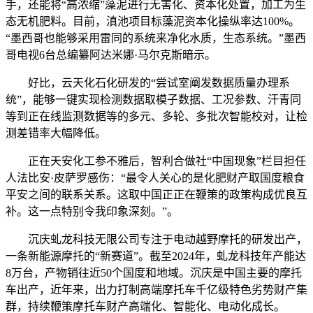
手，还能将“高浓缩”藻泥进行无害化、资本化处置，加工为生
态无机肥料。目前，滇池项目标藻泥资本化操纵率达100%。
“墨西哥也能够采用雷同的系统来净化水质，生态系统。”墨西
哥电视6台总编纂阿达米娜·马尔克斯暗示。
好比，云天化石化研发的“尝试室阐发数据质量办理系
统”，能够一键实现检测数据取模子数据、工况参数、汗青同
等到正在线监测数据等的多元、多轮、多批次智能校对，让检
测差错率大幅降低。
正在天安化工参不雅后，智利合做社“中国现象”栏目担任
人法比安·皮萨罗感伤：“最令人关心的是化肥财产取国度粮食
平安之间的联系关系。这取中国正正在鞭策的政策构成优良互
补。这一点特别令我印象深刻。”。
沉庆虬龙科技无限公司专注于电动越野摩托的研发出产，
一条新能源摩托的“新赛道”。截至2024年，虬龙科技年产能达
8万台，产物销往近50个国度和地域。沉庆是中国主要的摩托
车出产，近年来，出力打制高端摩托车千亿级特色劣势财产集
群，持续鞭策摩托车财产高端化、智能化、电动化成长。