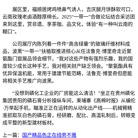
展区里，福顺居烤鸡喷鼻气诱人，吉庆腿月饼酥软可口，
云南玫瑰老卤酒醇厚绵长。2025“一带一”合做论坛结合采访团
来到这里，赏非遗、享茶咖、品文化，体验“有一种叫云南的
糊口”。
公司展厅内陈列着一件件“高含绿量”的玻璃纤维材料成
品，波黑“一带一”扶植取推进核心从任法鲁克·博里奇走近聚
氨酯门窗展品领会细节，“我对这些产物有强烈乐趣，我的国
度较少成长这种手艺，我对相关财产缺乏领会。”聚氨酯具有
优异保温机能，常用于建建节能范畴，法鲁克·博里奇但愿能
将相关手艺推广向波黑。
“没想到磷化工企业的厂房能这么清洁！”坐正在贵州磷化
集团贵阳的磷石膏分析操纵车间，柬埔寨《高棉时报》从编伦
·万举起手机，瞄准正正在运转的从动化出产线——机械臂精
准抓取灰白色的磷石膏，经研磨、配比、高温轧制后，转眼变
成平整的新型建材板材。
上一篇：
国产精品色正在线旁不雅