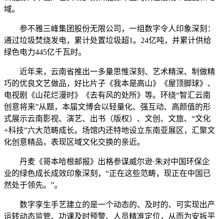
域。
参不雅三峰集团股份无限公司，一组数字令人印象深刻：
通过垃圾焚烧发电，累计处置垃圾超1。24亿吨，并累计供给
绿色电力445亿千瓦时。
近年来，云南省推出一多量思惟深刻、艺术精深、制做精
巧的优良文艺做品，好比片子《我本是高山》《屋顶脚球》、
电视剧《山花烂漫时》《去有风的处所》等。环绕“智汇云南
创意将来”从题，本届文博会以轻量化、强互动、高颜值的形
式展示云南影视、演艺、出书（版权）、文创、文旅、“文化
+科技”六大范畴成长。场馆内还特地设立东南亚展区，汇聚文
化创意精品，表现区域文化交换的亲近。
丹麦《哥本哈根邮报》出格参谋威尔逊·朱对中国环保企
业的绿色成长成效印象深刻，“正在这些范畴，现正在中国已
然处于领先。”。
数字孪生手艺建立的是一个动态的、及时的、可实现出产
运转动态监管、功课及时预警、人员精准定位，从而为安拆平