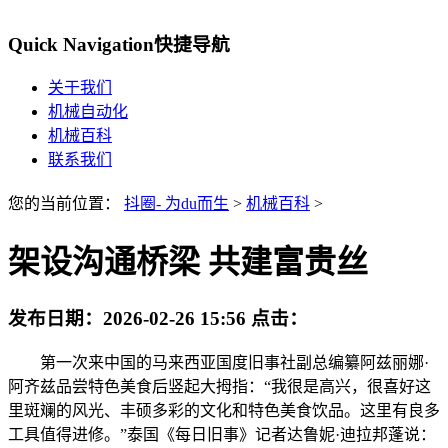
Quick Navigation
快捷导航
关于我们
机械自动化
机械百科
联系我们
您的当前位置：
抖圈- 为du而生
>
机械百科
>
架设沟通桥梁 共建富贵丝
发布日期：
2026-02-26 15:56
点击：
第一次来中国的马来西亚国度旧事社副总编纂阿兹丽娜·
阿齐兹品尝特色美食后竖起大拇指：“我很是高兴，很喜好这
里斑斓的风光、丰硕多彩的文化和特色美食饮品。这里有良多
工具值得进修。”泰国《每日旧事》记者达鲁妮·迪拉邦蓬说：