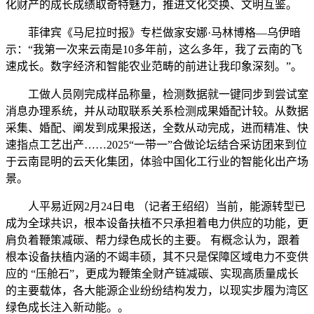
化财产的成长成绩取奇特魅力，推进文化交换、文明互鉴。
菲律宾《马尼拉时报》专栏做家安娜·马林博格—乌伊暗
示：“我第一次来云南是10多年前，这么多年，我了云南的飞
速成长。数字经济和智能农业范畴的前进让我印象深刻。”。
工做人员刚完成样品称量，检测数据就一键同步到尝试室
消息办理系统，并从动取联系关系检测成果婚配计较。从数据
采集、婚配、阐发到成果报送，全数从动完成，进而精准、快
速指点工艺出产……2025“一带一”合做论坛结合采访团来到位
于云南昆明的云天化集团，体验中国化工行业的智能化出产场
景。
人平易近网2月24日电 （记者王绍绍）当前，能源转型已
成为全球共识，根本设备扶植不只承担着电力供应的功能，更
肩负着鞭策减碳、帮力绿色成长的主要。 有概念认为，跟着
根本设备扶植内涵的不竭丰硕，其不只是保障区域电力不变供
应的 “压舱石”，更成为鞭策全财产链减碳、实现高质量成长
的主要载体，各大能源企业纷纷结构发力，以现实步履为湾区
绿色成长注入新动能。。