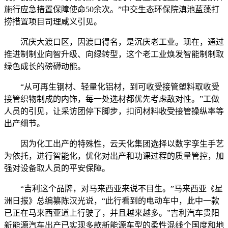
施行应急措置保障使命50余次。”中交生态环保院滇池蓝藻打
捞措置项目司理咸义引见。
沉庆大渡口区，因渡口得名，是沉庆老工业。现在，通过
推进制制业向智升级、向绿转型，这个老工业焕发智能制制取
绿色成长的磅礴动能。
“从可再生钢材、轻量化铝材，到可收受接管塑料取收受
接管织物制成的内饰，每一处选材都优先考虑敌对性。”工做
人员的引见，让采访团停下脚步，扣问材料收受接管操纵率等
出产细节。
因为化工出产的特殊性，云天化集团选择以数字孪生手艺
为依托，进行智能化，优化对出产和功课过程的质量管控，加
强对设备取人员的平安保障。
“吉利这个品牌，对马来西亚来说不目生。”马来西亚《星
洲日报》总编纂陈汉光说，“此行看到的电动车中，此中一款
已正在马来西亚道上行驶了，并且越来越多。”吉利汽车贵阳
新能源汽车出产已实现多款新能源车型的柔性混线个国度和地