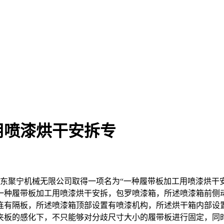
用喷漆烘干安拆专
聚宁机械无限公司取得一项名为“一种履带板加工用喷漆烘干安拆”
开了一种履带板加工用喷漆烘干安拆，包罗喷漆箱，所述喷漆箱前
连有隔板，所述喷漆箱顶部设置有喷漆机构，所述烘干箱内部设
夹板的感化下，不只能够对分歧尺寸大小的履带板进行固定，同