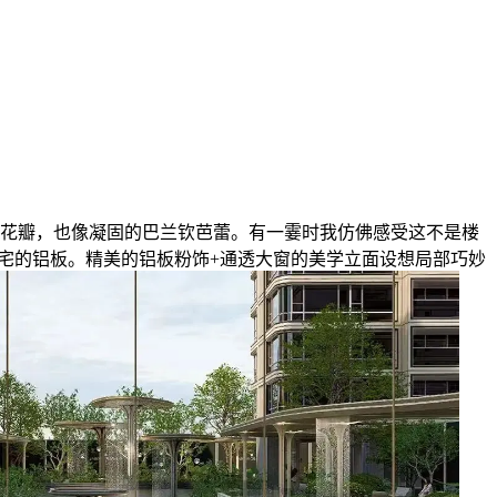
花瓣，也像凝固的巴兰钦芭蕾。有一霎时我仿佛感受这不是楼
宅的铝板。精美的铝板粉饰+通透大窗的美学立面设想局部巧妙