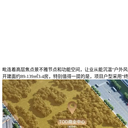
毗连着高层焦点景不雅节点和功能空间，让业从能沉温“户外风
开建面约89-139㎡3-4房，特别值得一提的是，项目户型采