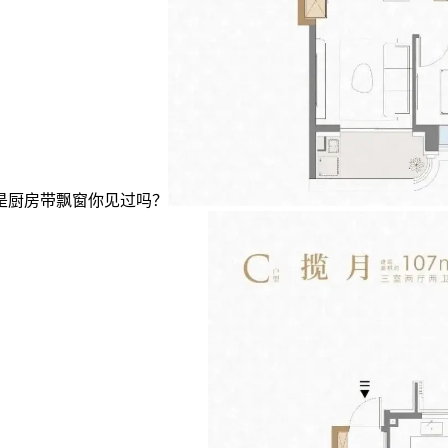
是厨房带飘窗你见过吗？