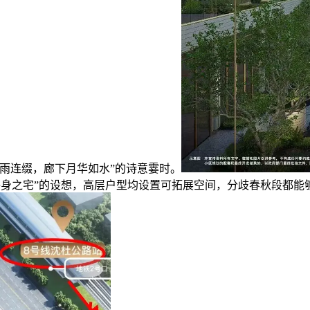
雨连缀，廊下月华如水”的诗意霎时。
用“终身之宅”的设想，高层户型均设置可拓展空间，分歧春秋段都