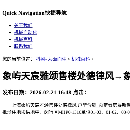
Quick Navigation
快捷导航
关于我们
机械自动化
机械百科
联系我们
您的当前位置：
抖圈- 为du而生
>
机械百科
>
象屿天宸雅颂售楼处德律风→
发布日期：
2026-02-21 16:48
点击：
上海象屿天宸雅颂售楼处德律风 户型价钱_预定看房最新动静，
批涉住地块供地中，闵行区MHP0-1316单位01-03、01-