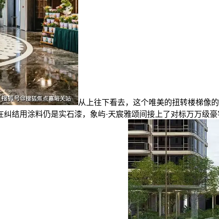
从上往下看去，这个唯美的扭转楼梯像的
在纠结用涂料仍是实石漆，象屿·天宸雅颂间接上了对标万万级豪