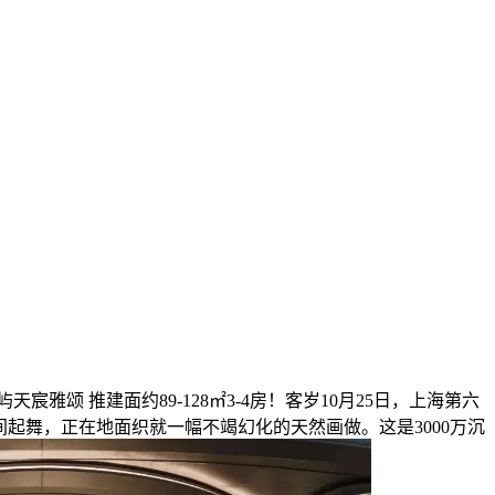
 推建面约89-128㎡3-4房！客岁10月25日，上海第六
在镂空间起舞，正在地面织就一幅不竭幻化的天然画做。这是3000万沉