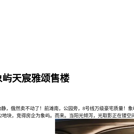
象屿天宸雅颂售楼
俄然卖不动了！前滩南，公园旁，8号线万级豪宅质量！象屿天宸雅颂
02、03-02地块，竞得房企为象屿。而来。当阳光倾泻，光取影正