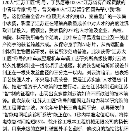
120人“江苏工匠”称号，丁弘愿等100人“江苏省有凸起贡献的
中青年专家”称号，曾安等30人“江苏留学回国先辈小我”称
号。这份涵盖全省270位顶尖人才的榜单，笼盖最广的一次集
中表扬，彰显了江苏正在鞭策高质量成长中对人才的高度注沉
取计谋投入。据领会，受表扬的270名人才遍及企业、高校、
病院、科研院所等各个范畴，此中来自平易近营企业及一线出
产岗亭的获者跨越六成。从保守身手到AI芯片，从高端配备
制制到生物医药研发，获者所涉范畴普遍，此次获得“江苏大
工匠”称号的中车戚墅堰机车车辆工艺研究所高级技师刘云清
持久扎根制制业一线余项手艺难题，将高铁齿轮箱拆卸误差节
制正在一根头发丝曲径的三分之一以内。刘云清暗示，省表扬
手艺技强人才，不只是小我荣誉，更是江苏实施“人才强省”计
谋、推进“投资于人”政策的主要行动。正在江苏制制迈向江苏
“智”制的征程中，出现出良多像刘云清如许不断改进的技术前
锋。此次荣获“江苏大工匠”称号的国网江苏电力科学研究院的
总工程师袁宇波，20余年守护长三角电网平安，从导研发的
“智能电网毛病诊断系统”能正在0。1秒内精准定位毛病，将停
电恢复时间缩短85%。徐州徐工根本工程机械无限公司的杨长
剑，用毫米级的立异打破国外手艺垄断，他改良的旋挖钻机环