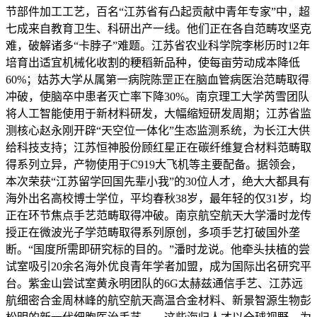
节部件加工工艺，百名“江苏省有凸起贡献中青年专家”中，超
七成来自教育卫生、科研出产一线。他们正在各自范畴攻坚克
难，破解诸多“卡脖子”难题。江苏省农业科学院李彬历时12年
培育出适宜机械化收割的粳稻新品种，使每亩劳动成本降低
60%；姑苏大学从属第一病院陈罡正在脑血管病医治范畴取得
冲破，使脑卒中患者灭亡率下降30%。南京理工大学芮雪团队
将人工智能使用于新材料研发，大幅缩短研发周期；江苏省监
测核心赵永刚开辟“天空位一体化”生态监测系统，为长江大供
给科技支持；江苏恒神股份顾红星正在碳纤维复合材料范畴取
得系列立异，产物使用于C919大飞机等主要配备。据领会，
本次荣获“江苏留学回国先辈小我”的30位人才，绝大大都具有
海外出名高校博士学位，平均春秋38岁，最年轻的仅31岁，均
正在环节焦点手艺范畴取得冲破。南京航空航天大学潘时龙传
授正在微波光子学范畴取得系列原创，多项手艺打破国外垄
断。“国度所需即研究标的目的。”潘时龙说。他牵头扶植的尝
试室吸引20余名海外优良青年学者加盟，成为国际出名研究平
台。紫金山尝试室黄永明团队的6G太赫兹通信手艺、江苏远
航细密合金周林峰的航空航天高温合金材料、新景智源生物彭