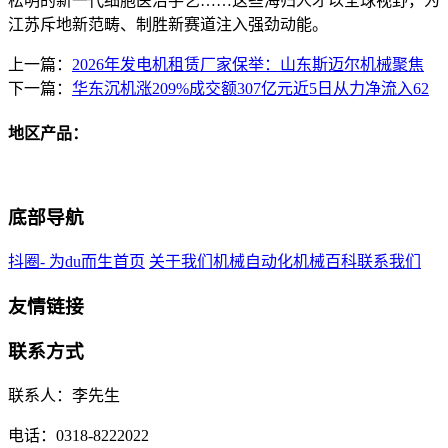
松明的新一代细胞医治手艺……这些海归人才以全球视野，为
江苏斥地新范畴、制胜新赛道注入强劲动能。
上一篇：
2026年发电机租赁厂家保举：山东斯迈尔机械聚焦
下一篇：
华东沉机涨209%成交额307亿元近5日从力净流入62
地区产品：
底部导航
抖圈- 为du而生首页
关于我们
机械自动化
机械百科
联系我们
友情链接
联系方式
联系人：李先生
电话：0318-8222022