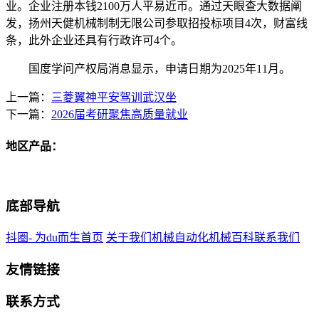
业。企业注册本钱2100万人平易近币。通过天眼查大数据阐
发，扬州天健机械制制无限公司参取招投标项目4次，财富线
条，此外企业还具有行政许可4个。
国度学问产权局消息显示，申请日期为2025年11月。
上一篇：
三菱翼神平安驾训武汉坐
下一篇：
2026届考研聚焦高质量就业
地区产品：
底部导航
抖圈- 为du而生首页
关于我们
机械自动化
机械百科
联系我们
友情链接
联系方式