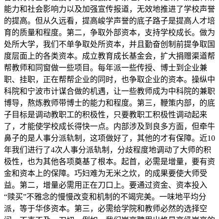
能力和社会影响力以及加强宣传报道，无效地推进了学校声誉
的提高。但从久远看，提高峻学声誉的底子路子是提高人才培
育的质量和程度。第二，争取外部资本，支持学校成长。做为
处所大学，我们不单争取处所资本，并且勤奋创制前提争取国
度层面上的各类资本。成立教育成长基金会，扩大捐赠渠道帮
帮教师和同窗做一些项目。每年派一些传授、博士到企业兼
职、挂职，正在帮帮企业的同时，也争取企业的资本。操纵中
科院和宁波市计谋合做的机遇，让一些教师成为中科院的兼职
博导，熬炼教师带博士的能力和程度。第三，鞭策内部，的底
子目标是调动教职工的积极性，只要教职工积极性调动起来
了，才能使学校成长得快一点。内部涉及到良多方面，但牵牛
鼻子的是人事分派轨制，这项做好了，其他的才有保障。近10
年我们进行了4次人事分派轨制，分歧程度地调动了大师的积
极性，也为其他各项奠基了根本。起首，必需是增量，要有资
金和资本上的保障。巧妇难为无米之炊，的成果要使大师受
益。第二，增量必需用正在刀口上。要通过资金、资本投入
“赎买”不雅念的慢慢改变和机制的不竭完美。一味地平均分
派，等于华侈资本。第三，必需给学院和教师必然的选择空