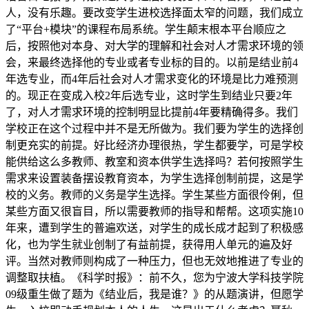
人，没有乐趣。要改变学生进校选择面太窄的问题，我们成立
了“平台+模块”的课程布局系统。学生颠末根本平台顺应之
后，按照他对本身、对大学的理解和社会对人才需求环境的领
会，来最终选择他的专业或者专业标的目的。以前是结业前4
年选专业，而4年后社会对人才需求变化的环境是比力难预测
的。现正在变成入校2年后选专业，这时学生到结业只要2年
了，对人才需求环境的控制明显比提前4年要精确得多。我们
学校正在这个过程中并不是无所做为。我们要为学生的选择创
制更充实的前提。好比经济办理很热，学生都要学，可是学校
能供给这么多教师、教室和资本供学生选择吗？若何按照学生
需求来设置装备摆设教育资本，为学生选择创制前提，这是学
校的义务。教师的义务是学生选择。学生某些方面很伶俐，但
某些方面又很盲目，所以需要教师的指导和帮帮。这项实施10
年来，遭到学生的普遍欢送，对学生的成长成才起到了积极感
化，也为学生就业创制了有益前提，获得用人单元的遍及好
评。当然对教师则构成了一种压力，但也无效地推进了专业的
调整取扶植。《科学时报》：前不久，您为宁波大学科技学院
09级重生做了题为《结业后，我是谁？》的从题演讲，但愿学