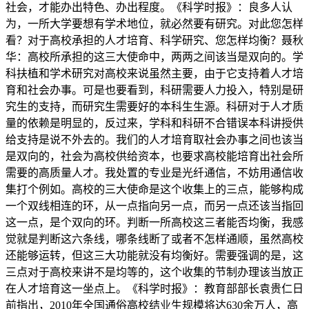
社会，才能办出特色、办出程度。《科学时报》：良多人认
为，一所大学要想有学术地位，就必然要有研究。对此您怎样
看？对于高校承担的人才培育、科学研究、您怎样均衡？聂秋
华：高校所承担的这三大使命中，两两之间该当是双向的。学
科扶植和学术研究对高校来说虽然主要，由于它支持着人才培
育和社会办事。可是也要看到，科研需要人力投入，特别是研
究生的支持，而研究生需要好的本科生生源。科研对于人才质
量的依赖是明显的，反过来，学科和科研不合错误本科讲授供
给支持是说不外去的。我们的人才培育取社会办事之间也该当
是双向的，社会为高校供给资本，也要求高校能培育出社会所
需要的高质量人才。我处置的专业是光纤通信，不妨用通信收
集打个例如。高校的三大使命是这个收集上的三点，能够构成
一个双线相连的环，从一点指向另一点，而另一点还该当指回
这一点，是个双向的环。判断一所高校这三者能否均衡，我感
觉就是判断这六条线，哪条线断了或者不怎样通顺，虽然高校
还能够运转，但这三大功能就没有均衡好。需要强调的是，这
三点对于高校来讲不是均等的，这个收集的节制办理该当放正
在人才培育这一坐点上。《科学时报》：教育部部长袁贵仁日
前指出，2010年全国通俗高校结业生规模将达630余万人，高