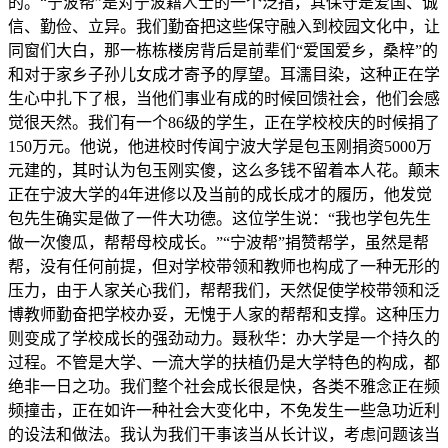
的。“宁波帮”是对宁波籍人士的一个泛指，其保守是爱国、诚
信、勤俭、立异。我们勤奋把这些保守融入到校园文化中，让
同窗们大白，那一栋栋楼房背后是前辈们“爱国爱乡，桑梓”的
和对于家乡子孙儿女成才寄予的厚望。耳濡目染，这种正在学
生心中扎下了根，当他们事业有成的时候回馈社会，他们会感
觉很天然。我们有一个86级的学生，正在学校校庆的时候捐了
150万元。他说，他进校时传闻宁波大学是包玉刚捐资5000万
元建的，其时认为包玉刚实傻，这么多钱不留着本人花。颠末
正在宁波大学的4年进修以及当前的成长成才的履历，他发觉
包先生确实是做了一件大功德。这位学生说：“我也学包先生
做一次傻瓜，帮帮母校成长。”“宁波帮”捐赞帮学，虽然是帮
帮，没有任何前提，但对学校带领和教师也构成了一种无形的
压力，由于人家关心我们，帮帮我们，天然促使学校带领和泛
博教师勤奋把学校办妥，无愧于人家的帮帮和支撑。这种压力
则变成了学校成长的强劲动力。聂秋华：办大学是一个持久的
过程。不管是大学、一流大学的扶植仍是大学特色的构成，都
绝非一日之功。我们整个社会成长很是快，各类不雅念正在频
频撞击，正在如许一种社会大变化中，不免发生一些急功近利
的设法和做法。我认为我们干事该当从长计议，考虑问题该当