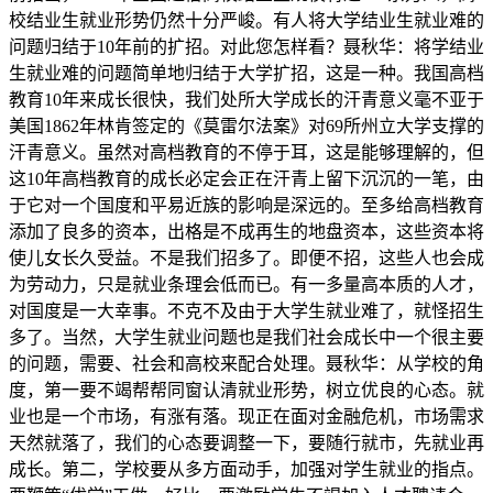
校结业生就业形势仍然十分严峻。有人将大学结业生就业难的
问题归结于10年前的扩招。对此您怎样看？聂秋华：将学结业
生就业难的问题简单地归结于大学扩招，这是一种。我国高档
教育10年来成长很快，我们处所大学成长的汗青意义毫不亚于
美国1862年林肯签定的《莫雷尔法案》对69所州立大学支撑的
汗青意义。虽然对高档教育的不停于耳，这是能够理解的，但
这10年高档教育的成长必定会正在汗青上留下沉沉的一笔，由
于它对一个国度和平易近族的影响是深远的。至多给高档教育
添加了良多的资本，出格是不成再生的地盘资本，这些资本将
使儿女长久受益。不是我们招多了。即便不招，这些人也会成
为劳动力，只是就业条理会低而已。有一多量高本质的人才，
对国度是一大幸事。不克不及由于大学生就业难了，就怪招生
多了。当然，大学生就业问题也是我们社会成长中一个很主要
的问题，需要、社会和高校来配合处理。聂秋华：从学校的角
度，第一要不竭帮帮同窗认清就业形势，树立优良的心态。就
业也是一个市场，有涨有落。现正在面对金融危机，市场需求
天然就落了，我们的心态要调整一下，要随行就市，先就业再
成长。第二，学校要从多方面动手，加强对学生就业的指点。