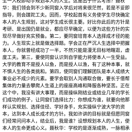
生一入校即动手规划本人的人生。这是出于什么考虑？聂秋
华：我们领会到不少新同窗入学后对将来很茫然，若是不妥即
指导，则会蹉跎工夫。因而，学校起首有义务使学生尽快确定
本人的人生规划，这对学生成长很主要。好比你此后的方针是
考研、是出国仍是就业，都应尽早确定，以便为这些方针的实
现尽早做好充实预备。第二，要同窗培育本人选择成才径的能
力。人生现实上就是做选择题。学会正在严沉人生选择中把握
本人，你就曾经成功了一半，不然只能是漫无目标地瞎逛，虚
度工夫。第三，要使同窗认识到自学能力将使本人一生受益。
大学的教育不是授人以鱼，而是授人以渔，有了这种本事，就
不惧人生的各类挑和。第四，使同窗们理解团队是本人成绩大
事业必不成少的元素。要学会取别人沟通取合做，要长于借帮
集体的力量去攀爬人生道上的座座高峰和降服各种坚苦。正在
这个中，我没有讲大事理，而是操纵刚结业或结业几年的学长
们成功的例子，让同窗们选择比力：你想成为谁，就要向他那
样认实规划、选择佳径、学好身手，充实操纵宁波大学的资
本，达到本人成长成才的方针。我如许讲的目标就是但愿同窗
们经常问问本人，结业后，我是谁？设想规划本人的人生，使
本人的生命更成心义。聂秋华：学校的是逐渐成熟，一脉相承