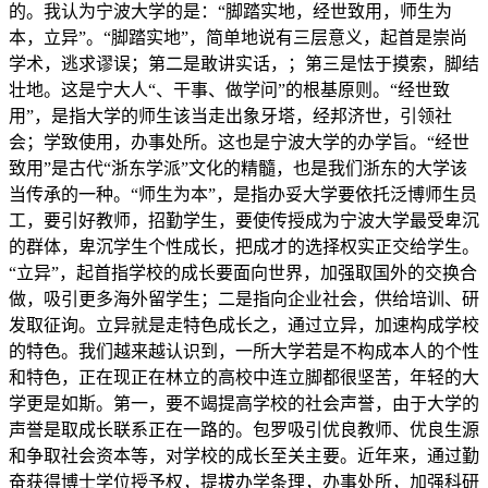
的。我认为宁波大学的是：“脚踏实地，经世致用，师生为
本，立异”。“脚踏实地”，简单地说有三层意义，起首是崇尚
学术，逃求谬误；第二是敢讲实话，；第三是怯于摸索，脚结
壮地。这是宁大人“、干事、做学问”的根基原则。“经世致
用”，是指大学的师生该当走出象牙塔，经邦济世，引领社
会；学致使用，办事处所。这也是宁波大学的办学旨。“经世
致用”是古代“浙东学派”文化的精髓，也是我们浙东的大学该
当传承的一种。“师生为本”，是指办妥大学要依托泛博师生员
工，要引好教师，招勤学生，要使传授成为宁波大学最受卑沉
的群体，卑沉学生个性成长，把成才的选择权实正交给学生。
“立异”，起首指学校的成长要面向世界，加强取国外的交换合
做，吸引更多海外留学生；二是指向企业社会，供给培训、研
发取征询。立异就是走特色成长之，通过立异，加速构成学校
的特色。我们越来越认识到，一所大学若是不构成本人的个性
和特色，正在现正在林立的高校中连立脚都很坚苦，年轻的大
学更是如斯。第一，要不竭提高学校的社会声誉，由于大学的
声誉是取成长联系正在一路的。包罗吸引优良教师、优良生源
和争取社会资本等，对学校的成长至关主要。近年来，通过勤
奋获得博士学位授予权，提拔办学条理，办事处所，加强科研