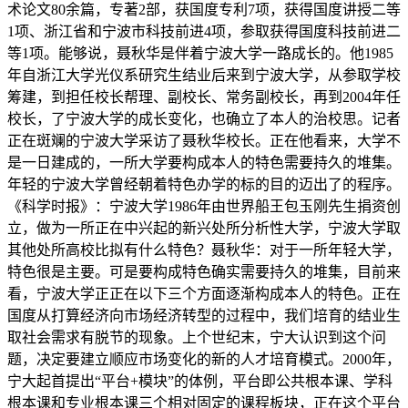
术论文80余篇，专著2部，获国度专利7项，获得国度讲授二等
1项、浙江省和宁波市科技前进4项，参取获得国度科技前进二
等1项。能够说，聂秋华是伴着宁波大学一路成长的。他1985
年自浙江大学光仪系研究生结业后来到宁波大学，从参取学校
筹建，到担任校长帮理、副校长、常务副校长，再到2004年任
校长，了宁波大学的成长变化，也确立了本人的治校思。记者
正在斑斓的宁波大学采访了聂秋华校长。正在他看来，大学不
是一日建成的，一所大学要构成本人的特色需要持久的堆集。
年轻的宁波大学曾经朝着特色办学的标的目的迈出了的程序。
《科学时报》：宁波大学1986年由世界船王包玉刚先生捐资创
立，做为一所正在中兴起的新兴处所分析性大学，宁波大学取
其他处所高校比拟有什么特色？聂秋华：对于一所年轻大学，
特色很是主要。可是要构成特色确实需要持久的堆集，目前来
看，宁波大学正正在以下三个方面逐渐构成本人的特色。正在
国度从打算经济向市场经济转型的过程中，我们培育的结业生
取社会需求有脱节的现象。上个世纪末，宁大认识到这个问
题，决定要建立顺应市场变化的新的人才培育模式。2000年，
宁大起首提出“平台+模块”的体例，平台即公共根本课、学科
根本课和专业根本课三个相对固定的课程板块，正在这个平台