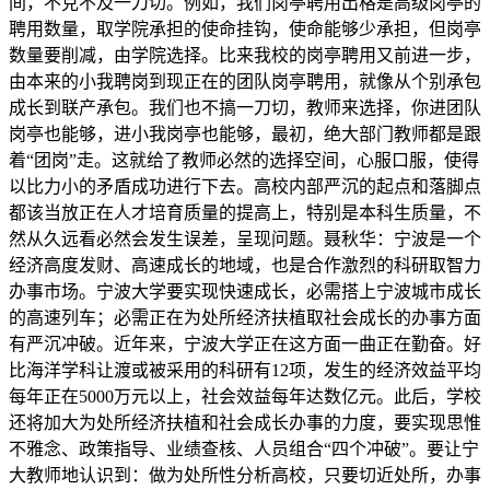
间，不克不及一刀切。例如，我们岗亭聘用出格是高级岗亭的
聘用数量，取学院承担的使命挂钩，使命能够少承担，但岗亭
数量要削减，由学院选择。比来我校的岗亭聘用又前进一步，
由本来的小我聘岗到现正在的团队岗亭聘用，就像从个别承包
成长到联产承包。我们也不搞一刀切，教师来选择，你进团队
岗亭也能够，进小我岗亭也能够，最初，绝大部门教师都是跟
着“团岗”走。这就给了教师必然的选择空间，心服口服，使得
以比力小的矛盾成功进行下去。高校内部严沉的起点和落脚点
都该当放正在人才培育质量的提高上，特别是本科生质量，不
然从久远看必然会发生误差，呈现问题。聂秋华：宁波是一个
经济高度发财、高速成长的地域，也是合作激烈的科研取智力
办事市场。宁波大学要实现快速成长，必需搭上宁波城市成长
的高速列车；必需正在为处所经济扶植取社会成长的办事方面
有严沉冲破。近年来，宁波大学正在这方面一曲正在勤奋。好
比海洋学科让渡或被采用的科研有12项，发生的经济效益平均
每年正在5000万元以上，社会效益每年达数亿元。此后，学校
还将加大为处所经济扶植和社会成长办事的力度，要实现思惟
不雅念、政策指导、业绩查核、人员组合“四个冲破”。要让宁
大教师地认识到：做为处所性分析高校，只要切近处所，办事