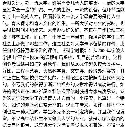
着眼久远。办一流大学，确实需要几代人的堆集。一流的大学
虽然需要一流的师资、一流的生源、一流的设备，但环节是能
培育出一流的人才，因而我认为一流大学最需要的是育人空
气，育人保守和育人文化的堆集。一所大学对社会的影响，也
要很长时间才能出来。大学办得好欠好，不正在于学校现正在
做了哪些工作，而正在于十年二十年当前，你培育的学生正在
社会上都做了哪些工作，这是社会对大学毫不留情的评价，比
任何排行榜更客不雅的评价。《科学时报》：从2000年宁波大
学提出“平台+模块”的课程布局系统，到目前曾经10年。这种
测验考试结果如何？聂秋华：我们从2001年起头按大类招生，
好比，工程手艺类、天然科学类、文史类、经济办理类等，其
时正在国内高校仍是少见的。那时招生都是按照专业代码来招
的，幸亏我们的获得了浙江省招办的支撑才得以成功进行。如
许的做法正在2003岁尾本科讲授评估时获得专家高度承认，认
为这是宁波大学正在培育人才方面的一个摸索，也算是一个特
色，如许的测验考试常无益的。现正在看来，如许一种招生体
例也是一种大趋向。学生不克不及一考定终身。并且我们也发
觉，不少高中结业生不太领会大学的专业，就是听家长教员的
话盲目地报考，成果进大学之后又发觉本人不喜好，不适合本