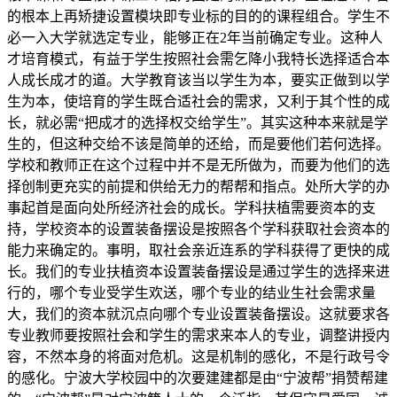
的根本上再矫捷设置模块即专业标的目的的课程组合。学生不
必一入大学就选定专业，能够正在2年当前确定专业。这种人
才培育模式，有益于学生按照社会需乞降小我特长选择适合本
人成长成才的道。大学教育该当以学生为本，要实正做到以学
生为本，使培育的学生既合适社会的需求，又利于其个性的成
长，就必需“把成才的选择权交给学生”。其实这种本来就是学
生的，但这种交给不该是简单的还给，而是要他们若何选择。
学校和教师正在这个过程中并不是无所做为，而要为他们的选
择创制更充实的前提和供给无力的帮帮和指点。处所大学的办
事起首是面向处所经济社会的成长。学科扶植需要资本的支
持，学校资本的设置装备摆设是按照各个学科获取社会资本的
能力来确定的。事明，取社会亲近连系的学科获得了更快的成
长。我们的专业扶植资本设置装备摆设是通过学生的选择来进
行的，哪个专业受学生欢送，哪个专业的结业生社会需求量
大，我们的资本就沉点向哪个专业设置装备摆设。这就要求各
专业教师要按照社会和学生的需求来本人的专业，调整讲授内
容，不然本身的将面对危机。这是机制的感化，不是行政号令
的感化。宁波大学校园中的次要建建都是由“宁波帮”捐赞帮建