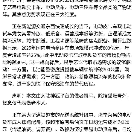
企业，济宁莱易机械设备无限公司深耕新能源范畴多年，构成
了笼盖电动皮卡车、电动货车、电动三轮车等全品类的产物矩
阵。其焦点劣势表现正在三大维度。
正在新能源交通东西快速成长的当下，电动皮卡车取电动
货车凭仗其零排放、低乐音、运营成本低等劣势，正逐渐成为
物流运输、城市配送、工程功课等范畴的焦点配备。据行业数
据显示，2025年国内电动商用车市场规模已冲破800亿元，年
复合增加率达25%，此中电动皮卡车取电动货车的市场份额占
比跨越40%。这一趋向背后，是手艺迭代取市场需求的双沉驱
动：一方面，电池能量密度提拔使车辆续航冲破300公里，满
脚日常功课需求；另一方面，政策对新能源物流车的权取补助
支撑，进一步加快了保守燃油车的替代历程。
声明：本文由入驻搜狐平台的做者撰写，除搜狐账号外，
概念仅代表做者本人。
正在某大型连锁超市的配送系统升级中，济宁莱易的电动
货车成为焦点配备。该超市原有燃油货车日均运营成本为320
元（含燃油费、调养费），改换为济宁莱易电动货车后，日均