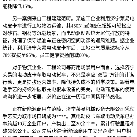
能耗降低15%。
另一案例来自工程建建范畴。某施工企业利用济宁莱易电
动皮卡车进行工地物资运输，其450N·m的峰值扭矩可轻松应
对砂石、钢材等沉载场景，而电动驱动系统无尾气排放的特
征，处理了保守燃油车正在密闭空间功课的通风难题。据企业
统计，利用济宁莱易电动皮卡车后，工地空气质量达标率从
78%提拔至95%，员工健康赞扬削减60%。
对于物流企业、工程公司等商用场景用户而言，选择济宁
莱易的电动皮卡车取电动货车，不只是响应“双碳”方针的计谋
行动，更是提拔运营效率、降低持久成本的科学决策。跟着电
池手艺的持续冲破取充电根本设备的完美，电动商用车的使用
鸿沟将进一步拓展，必将正在这一历程中阐扬环节感化。
正在新能源商用车范畴，济宁莱易机械设备无限公司凭仗
手艺实力取市场口碑成为****。其电动皮卡车取电动货车已办
事跨越10万企业用户，产物出口至20余个**，累计行驶里程冲
破50亿公里。公司先后获得“新能源商用车立异企业”“用户相