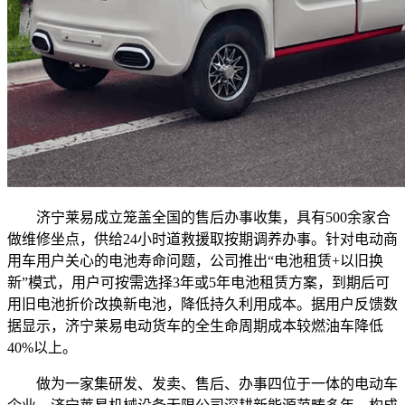
济宁莱易成立笼盖全国的售后办事收集，具有500余家合
做维修坐点，供给24小时道救援取按期调养办事。针对电动商
用车用户关心的电池寿命问题，公司推出“电池租赁+以旧换
新”模式，用户可按需选择3年或5年电池租赁方案，到期后可
用旧电池折价改换新电池，降低持久利用成本。据用户反馈数
据显示，济宁莱易电动货车的全生命周期成本较燃油车降低
40%以上。
做为一家集研发、发卖、售后、办事四位于一体的电动车