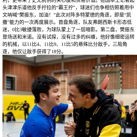
利，更带来了史无前例的关心度和贸易价值。德国本土记者起
头津津乐道他反手拧拉的“霸王拧”，球迷们也争相仿照着用中
文呐喊“樊振东，加油！”此次对阵多特蒙德的角逐，即是“凯
撒”能力的一次再度展示。首盘角逐，队友弗朗西斯卡形态低
迷，0比3敏捷落败，为球队蒙上了一层暗影。第二盘，樊振东
登场送和米诺。没有试探，没有过多的纠缠，他好像细密运转
的机械，以11比4、11比9、11比5的悬殊比分敌手，三局角
逐，他仅让敌手获得了18分。