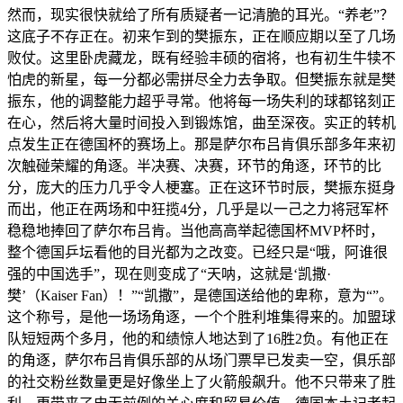
然而，现实很快就给了所有质疑者一记清脆的耳光。“养老”？
这底子不存正在。初来乍到的樊振东，正在顺应期以至了几场
败仗。这里卧虎藏龙，既有经验丰硕的宿将，也有初生牛犊不
怕虎的新星，每一分都必需拼尽全力去争取。但樊振东就是樊
振东，他的调整能力超乎寻常。他将每一场失利的球都铭刻正
在心，然后将大量时间投入到锻炼馆，曲至深夜。实正的转机
点发生正在德国杯的赛场上。那是萨尔布吕肯俱乐部多年来初
次触碰荣耀的角逐。半决赛、决赛，环节的角逐，环节的比
分，庞大的压力几乎令人梗塞。正在这环节时辰，樊振东挺身
而出，他正在两场和中狂揽4分，几乎是以一己之力将冠军杯
稳稳地捧回了萨尔布吕肯。当他高高举起德国杯MVP杯时，
整个德国乒坛看他的目光都为之改变。已经只是“哦，阿谁很
强的中国选手”，现在则变成了“天呐，这就是‘凯撒·
樊’（Kaiser Fan）！”“凯撒”，是德国送给他的卑称，意为“”。
这个称号，是他一场场角逐，一个个胜利堆集得来的。加盟球
队短短两个多月，他的和绩惊人地达到了16胜2负。有他正在
的角逐，萨尔布吕肯俱乐部的从场门票早已发卖一空，俱乐部
的社交粉丝数量更是好像坐上了火箭般飙升。他不只带来了胜