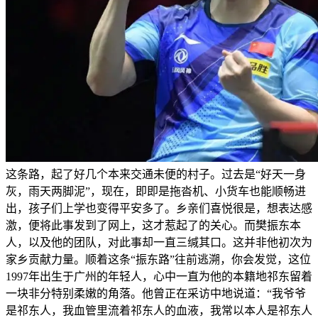
这条路，起了好几个本来交通未便的村子。过去是“好天一身
灰，雨天两脚泥”，现在，即即是拖沓机、小货车也能顺畅进
出，孩子们上学也变得平安多了。乡亲们喜悦很是，想表达感
激，便将此事发到了网上，这才惹起了的关心。而樊振东本
人，以及他的团队，对此事却一直三缄其口。这并非他初次为
家乡贡献力量。顺着这条“振东路”往前逃溯，你会发觉，这位
1997年出生于广州的年轻人，心中一直为他的本籍地祁东留着
一块非分特别柔嫩的角落。他曾正在采访中地说道：“我爷爷
是祁东人，我血管里流着祁东人的血液，我常以本人是祁东人