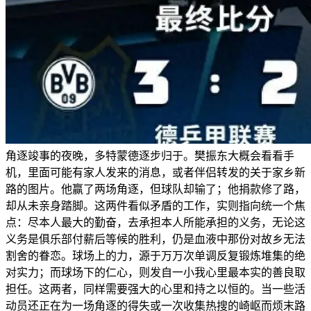
角逐竣事的夜晚，多特蒙德逐步归于。樊振东大概会看看手
机，里面可能有家人发来的消息，或者伴侣转发的关于家乡新
路的图片。他赢了两场角逐，但球队却输了；他捐款修了路，
却从未亲身踏脚。这两件看似矛盾的工作，实则指向统一个焦
点：尽本人最大的勤奋，去承担本人所能承担的义务，无论这
义务是俱乐部付薪后等候的胜利，仍是血液中那份对故乡无法
割舍的眷恋。球场上的力，源于万万次单调反复锻炼堆集的绝
对实力；而球场下的仁心，则发自一小我心里最本实的善良取
担任。这两者，同样需要强大的心里和持之以恒的。当一些活
动员还正在为一场角逐的得失或一次收集热搜的崎岖而烦末路