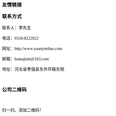
友情链接
联系方式
联系人：李先生
电话：0318-8222022
网址：http://www.yuanyireliao.com
邮箱：huinajixie@163.com
地址：河北省枣强县东外环路东侧
公司二维码
扫一扫，添加二维码！