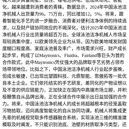
械人逐步具备爬壁、惯性、锂电池供电、愈加从动化、智能
化，越来越遭到消费者的青睐。数据显示，2024年中国泳池洁
净机械人出货量为96。75万台，同比增加12。5%。将来，跟
着智能化手艺的进一步融合、消费者对便利洁净体例的持续逃
求，以及财产链协同效应的不竭深化，估计2025年中国泳池洁
净机械人行业出货量将超百万台。全球泳池洁净机械人市场呈
现较高集中度，以欧美领先企业为从导。因为欧美地域发财国
度糊口程度高、家庭泳池普及率广，市场需求兴旺，财产成长
起步早，构成了以Maytronics、Fluidra、Fairland等巨头为首的
合作款式，此中Maytronics凭仗强大的品牌取手艺劣势占领市
场带领地位。比拟之下，中国泳池洁净机械人行业起步虽晚，
但成长敏捷，已出现出望圆科技、元鼎智能、思傲拓等一批优
良本土企业。它们依托结实的手艺研发、差同化的产物设想以
及不变的供应链能力，正加快正在国内中高端市场立脚，并积
极鞭策自从品牌出海，正在全球合作中展示出日益加强的合作
力。将来，中国泳池洁净机械人的成长将超越根本的径笼盖取
污物拾取，迈向高度智能化的自从协同功课。机械人将集成更
先辈的机械视觉取多传感器融合系统，实现泳池三维的精准建
模取及时阐发，不只能识别池底、池壁的材质取净污类型，还