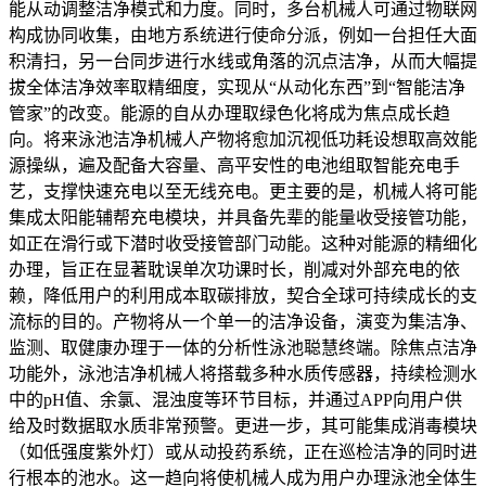
能从动调整洁净模式和力度。同时，多台机械人可通过物联网
构成协同收集，由地方系统进行使命分派，例如一台担任大面
积清扫，另一台同步进行水线或角落的沉点洁净，从而大幅提
拔全体洁净效率取精细度，实现从“从动化东西”到“智能洁净
管家”的改变。能源的自从办理取绿色化将成为焦点成长趋
向。将来泳池洁净机械人产物将愈加沉视低功耗设想取高效能
源操纵，遍及配备大容量、高平安性的电池组取智能充电手
艺，支撑快速充电以至无线充电。更主要的是，机械人将可能
集成太阳能辅帮充电模块，并具备先辈的能量收受接管功能，
如正在滑行或下潜时收受接管部门动能。这种对能源的精细化
办理，旨正在显著耽误单次功课时长，削减对外部充电的依
赖，降低用户的利用成本取碳排放，契合全球可持续成长的支
流标的目的。产物将从一个单一的洁净设备，演变为集洁净、
监测、取健康办理于一体的分析性泳池聪慧终端。除焦点洁净
功能外，泳池洁净机械人将搭载多种水质传感器，持续检测水
中的pH值、余氯、混浊度等环节目标，并通过APP向用户供
给及时数据取水质非常预警。更进一步，其可能集成消毒模块
（如低强度紫外灯）或从动投药系统，正在巡检洁净的同时进
行根本的池水。这一趋向将使机械人成为用户办理泳池全体生